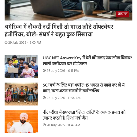
वायरल
अमेरिका में नौकरी नहीं मिली तो भारत लौटे सॉफ्टवेयर
इंजीनियर, बोले- संघर्ष ने बहुत कुछ सिखाया
29 July 2026 - 8:00 PM
UGC NET Answer Key में देरी की वजह पेपर लीक विवाद?
लाखों उम्मीदवार कर रहे इंतजार
26 July 2026 - 6:11 PM
SC छात्रों के लिए बड़ा अपडेट! 15 अगस्त से पहले कर लें ये
काम, वरना अटक सकती है स्कॉलरशिप
22 July 2026 - 11:54 AM
नीट परीक्षा में सफलता “शिक्षा क्रांति” के व्यापक प्रभाव को
उजागर करती है: शिक्षा मंत्री बैंस
20 July 2026 - 11:43 AM