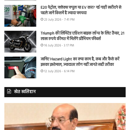
E20 पेट्रोल, फ्लेक्स फ्यूल या EV कार? नई गाड़ी खरीदने से
पहले जानें किसमें है ज्यादा फायदा
23 July 2026 - 7:41 PM
Triumph की लिमिटेड एडिशन बाइक लॉन्च के लिए तैयार, 21
लाख रुपये कीमत में मिलेंगे प्रीमियम फीचर्स
16 July 2026 - 3:17 PM
जानिए Hazard Light का क्या काम है, कब और कैसे करें
इसका इस्तेमाल, ज्यादातर लोग नहीं जानते सही तरीका
12 July 2026 - 6:14 PM
खेत खलिहान