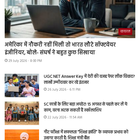
वायरल
अमेरिका में नौकरी नहीं मिली तो भारत लौटे सॉफ्टवेयर
इंजीनियर, बोले- संघर्ष ने बहुत कुछ सिखाया
29 July 2026 - 8:00 PM
UGC NET Answer Key में देरी की वजह पेपर लीक विवाद?
लाखों उम्मीदवार कर रहे इंतजार
26 July 2026 - 6:11 PM
SC छात्रों के लिए बड़ा अपडेट! 15 अगस्त से पहले कर लें ये
काम, वरना अटक सकती है स्कॉलरशिप
22 July 2026 - 11:54 AM
नीट परीक्षा में सफलता “शिक्षा क्रांति” के व्यापक प्रभाव को
उजागर करती है: शिक्षा मंत्री बैंस