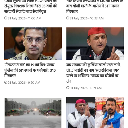
भरत तिवारी एनकाउंटर में हथियार डालने के
पंजाब सूचना एवं लोक संपर्क विभाग की
बाद गोली मारने के आरोप में STF जवान
संयुक्त निदेशक शिखा नेहरा 35 वर्षों की
गिरफ्तार
सरकारी सेवा के बाद सेवानिवृत्त
31 July 2026 - 10:33 AM
31 July 2026 - 11:00 AM
‘गैंगस्टरां ते वार’ का 191वां दिन: पंजाब
जब सरकार की कुर्सियां खाली रहने लगीं,
पुलिस की 611 स्थानों पर छापेमारी, 310
तो…’ भदोही का नाम ‘संत रविदास नगर’
गिरफ्तार
करने पर अखिलेश यादव का बीजेपी पर
तंज
31 July 2026 - 9:20 AM
31 July 2026 - 8:19 AM