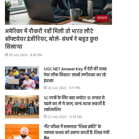
वायरल
अमेरिका में नौकरी नहीं मिली तो भारत लौटे
सॉफ्टवेयर इंजीनियर, बोले- संघर्ष ने बहुत कुछ
सिखाया
29 July 2026 - 8:00 PM
UGC NET Answer Key में देरी की वजह
पेपर लीक विवाद? लाखों उम्मीदवार कर रहे
इंतजार
26 July 2026 - 6:11 PM
SC छात्रों के लिए बड़ा अपडेट! 15 अगस्त से
पहले कर लें ये काम, वरना अटक सकती है
स्कॉलरशिप
22 July 2026 - 11:54 AM
नीट परीक्षा में सफलता “शिक्षा क्रांति” के
व्यापक प्रभाव को उजागर करती है: शिक्षा मंत्री
बैंस