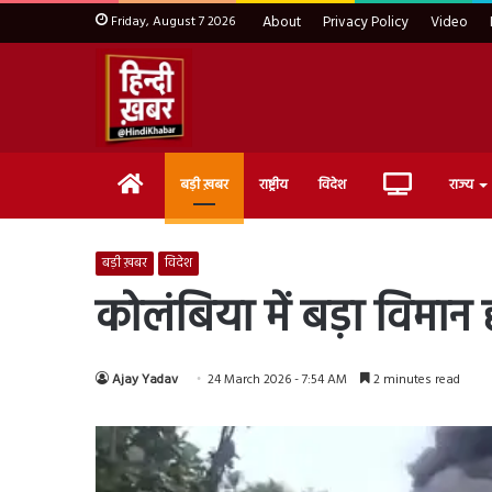
Friday, August 7 2026
About
Privacy Policy
Video
Home
Live
बड़ी ख़बर
राष्ट्रीय
विदेश
राज्य
TV
बड़ी ख़बर
विदेश
कोलंबिया में बड़ा विमान ह
Ajay Yadav
24 March 2026 - 7:54 AM
2 minutes read