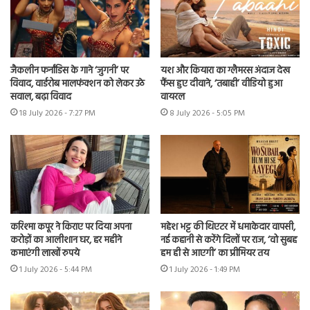
जैकलीन फर्नांडिस के गाने ‘जुगनी’ पर
यश और कियारा का ग्लैमरस अंदाज देख
विवाद, वार्डरोब मालफंक्शन को लेकर उठे
फैंस हुए दीवाने, ‘तबाही’ वीडियो हुआ
सवाल, बढ़ा विवाद
वायरल
18 July 2026 - 7:27 PM
8 July 2026 - 5:05 PM
करिश्मा कपूर ने किराए पर दिया अपना
महेश भट्ट की थिएटर में धमाकेदार वापसी,
करोड़ों का आलीशान घर, हर महीने
नई कहानी से करेंगे दिलों पर राज, ‘वो सुबह
कमाएंगी लाखों रुपये
हम ही से आएगी’ का प्रीमियर तय
1 July 2026 - 5:44 PM
1 July 2026 - 1:49 PM