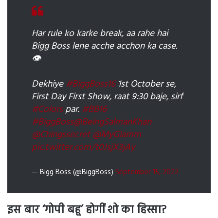
Har rule ko karke break, aa rahe hai
Bigg Boss lene acche acchon ka case.
👁
Dekhiye
#BiggBoss16
1st October se,
First Day First Show, raat 9:30 baje, sirf
#Colors
par.
#BB16
#BiggBoss
@BeingSalmanKhan
@Chingssecret
@MyGlamm
pic.twitter.com/t0JsjX3jAy
— Bigg Boss (@BiggBoss)
September 15, 2022
इस बार ‘गोपी बहू’ होगीं शो का हिस्सा?