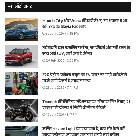
ऑटो जगत
Honda City और Verna की बढ़ी टेंशन, नए अवतार में आ
रही Skoda Slavia Facelift
30 July 2026 - 7:48 PM
नई मारुति ब्रेजा फेसलिफ्ट लॉन्च, नए फीचर्स और टर्बो इंजन के
साथ आई SUV, जानें क्या है कीमत
26 July 2026 - 3:56 PM
E20 पेट्रोल, फ्लेक्स फ्यूल या EV कार? नई गाड़ी खरीदने से
पहले जानें किसमें है ज्यादा फायदा
23 July 2026 - 7:41 PM
Triumph की लिमिटेड एडिशन बाइक लॉन्च के लिए तैयार, 21
लाख रुपये कीमत में मिलेंगे प्रीमियम फीचर्स
16 July 2026 - 3:17 PM
जानिए Hazard Light का क्या काम है, कब और कैसे करें
इसका इस्तेमाल, ज्यादातर लोग नहीं जानते सही तरीका