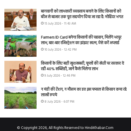
बागवानी को लाभकारी व्यवसाय बनाने के लिए किसानों को
बीज से बाजार तक पूरा सहयोग दिया जा रहा है: मोहिंदर भगत
15 July 2026 - 11:43 AM
Farmers ID Card बनेगा किसानों की पहचान, मिलेंगे भरपूर
लाभ, बार-बार रजिस्ट्रेशन का झंझट खत्म, ऐसे करें अप्लाई
10 July 2026 - 12:42 PM
किसानों के लिए बड़ी खुशखबरी, फूलों की खेती पर सरकार दे
रही 40% सब्सिडी, जानें कैसे मिलेगा लाभ
9 July 2026 - 12:46 PM
न मंडी की टेंशन, न मौसम का डर! इस फसल से किसान कमा रहे
लाखों रुपये
8 July 2026 - 6:07 PM
© Copyright 2026, All Rights Reserved to HindiKhabar.Com