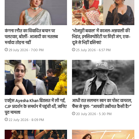
कंगना रनौत का विवादित बयान पर
‘भोजपुरी बवाल’ में काजल-अम्रपाली की
पलटवार, बोलीं- आजादी का मतलब
भिड़ंत, इनसिक्योरिटी पर छिड़ी जंग, एक-
मर्यादा तोड़ना नहीं
दूजे से भिड़ीं हसिनाएं
29 July 2026 - 7:00 PM
25 July 2026 - 6:57 PM
एक्ट्रेस Ayesha Khan हिरासत में ली गईं,
आधी रात सलमान खान का पोस्ट वायरल,
CJP प्रदर्शन के समर्थन में पहुंची थीं, जानिए
फैंस से पूछा- “आपकी तबीयत कैसी है?”
पूरा मामला
20 July 2026 - 5:30 PM
22 July 2026 - 8:09 PM