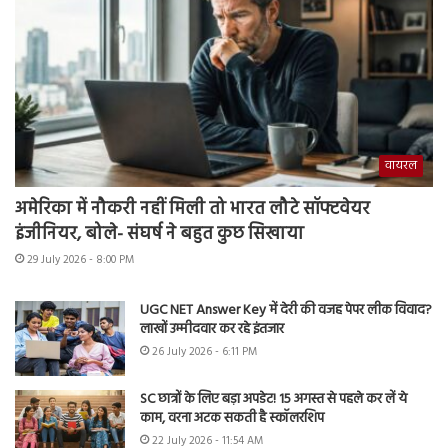
वायरल
अमेरिका में नौकरी नहीं मिली तो भारत लौटे सॉफ्टवेयर
इंजीनियर, बोले- संघर्ष ने बहुत कुछ सिखाया
29 July 2026 - 8:00 PM
UGC NET Answer Key में देरी की वजह पेपर लीक विवाद?
लाखों उम्मीदवार कर रहे इंतजार
26 July 2026 - 6:11 PM
SC छात्रों के लिए बड़ा अपडेट! 15 अगस्त से पहले कर लें ये
काम, वरना अटक सकती है स्कॉलरशिप
22 July 2026 - 11:54 AM