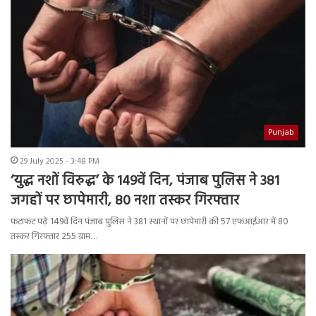
Punjab
29 July 2025 - 3:48 PM
‘युद्ध नशों विरुद्ध’ के 149वें दिन, पंजाब पुलिस ने 381
जगहों पर छापेमारी, 80 नशा तस्कर गिरफ्तार
फटाफट पढ़ें 149वें दिन पंजाब पुलिस ने 381 स्थानों पर छापेमारी की 57 एफआईआर में 80
तस्कर गिरफ्तार 255 ग्राम…