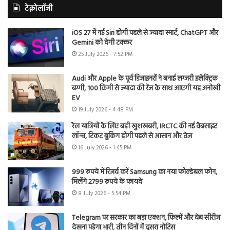
टेक्नोलॉजी
iOS 27 में नई Siri होगी पहले से ज्यादा स्मार्ट, ChatGPT और
Gemini को देगी टक्कर
25 July 2026 - 7:52 PM
Audi और Apple के पूर्व डिजाइनरों ने बनाई लग्जरी इलेक्ट्रिक
बग्गी, 100 किमी से ज्यादा की रेंज के साथ आएगी यह अनोखी
EV
19 July 2026 - 4:48 PM
रेल यात्रियों के लिए बड़ी खुशखबरी, IRCTC की नई वेबसाइट
लॉन्च, टिकट बुकिंग होगी पहले से आसान और तेज
16 July 2026 - 1:45 PM
999 रुपये में रिजर्व करें Samsung का नया फोल्डेबल फोन,
मिलेंगे 2799 रुपये के फायदे
8 July 2026 - 5:54 PM
Telegram पर सरकार का बड़ा एक्शन, फिल्में और वेब सीरीज
देखना पड़ेगा भारी, तीन दिनों में दूसरा नोटिस