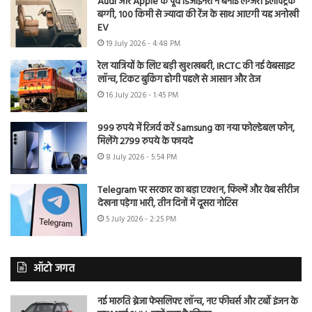
Audi और Apple के पूर्व डिजाइनरों ने बनाई लग्जरी इलेक्ट्रिक
बग्गी, 100 किमी से ज्यादा की रेंज के साथ आएगी यह अनोखी
EV
19 July 2026 - 4:48 PM
रेल यात्रियों के लिए बड़ी खुशखबरी, IRCTC की नई वेबसाइट
लॉन्च, टिकट बुकिंग होगी पहले से आसान और तेज
16 July 2026 - 1:45 PM
999 रुपये में रिजर्व करें Samsung का नया फोल्डेबल फोन,
मिलेंगे 2799 रुपये के फायदे
8 July 2026 - 5:54 PM
Telegram पर सरकार का बड़ा एक्शन, फिल्में और वेब सीरीज
देखना पड़ेगा भारी, तीन दिनों में दूसरा नोटिस
5 July 2026 - 2:25 PM
ऑटो जगत
नई मारुति ब्रेजा फेसलिफ्ट लॉन्च, नए फीचर्स और टर्बो इंजन के