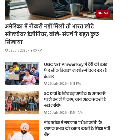
वायरल
अमेरिका में नौकरी नहीं मिली तो भारत लौटे
सॉफ्टवेयर इंजीनियर, बोले- संघर्ष ने बहुत कुछ
सिखाया
29 July 2026 - 8:00 PM
UGC NET Answer Key में देरी की वजह
पेपर लीक विवाद? लाखों उम्मीदवार कर रहे
इंतजार
26 July 2026 - 6:11 PM
SC छात्रों के लिए बड़ा अपडेट! 15 अगस्त से
पहले कर लें ये काम, वरना अटक सकती है
स्कॉलरशिप
22 July 2026 - 11:54 AM
नीट परीक्षा में सफलता “शिक्षा क्रांति” के
व्यापक प्रभाव को उजागर करती है: शिक्षा मंत्री
बैंस