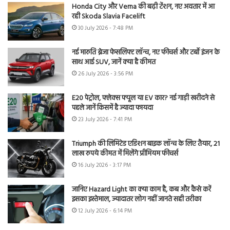
Honda City और Verna की बढ़ी टेंशन, नए अवतार में आ
रही Skoda Slavia Facelift
30 July 2026 - 7:48 PM
नई मारुति ब्रेजा फेसलिफ्ट लॉन्च, नए फीचर्स और टर्बो इंजन के
साथ आई SUV, जानें क्या है कीमत
26 July 2026 - 3:56 PM
E20 पेट्रोल, फ्लेक्स फ्यूल या EV कार? नई गाड़ी खरीदने से
पहले जानें किसमें है ज्यादा फायदा
23 July 2026 - 7:41 PM
Triumph की लिमिटेड एडिशन बाइक लॉन्च के लिए तैयार, 21
लाख रुपये कीमत में मिलेंगे प्रीमियम फीचर्स
16 July 2026 - 3:17 PM
जानिए Hazard Light का क्या काम है, कब और कैसे करें
इसका इस्तेमाल, ज्यादातर लोग नहीं जानते सही तरीका
12 July 2026 - 6:14 PM