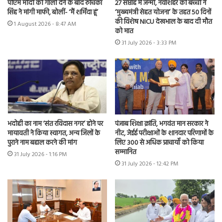
पीएम मोदी को गाली देने के बाद रुचिका
27 सप्ताह में जन्मी, नवांशहर की बच्ची ने
सिंह ने मांगी माफी, बोलीं- ‘मैं शर्मिंदा हूं’
‘मुख्यमंत्री सेहत योजना’ के तहत 50 दिनों
की विशेष NICU देखभाल के बाद दी मौत
1 August 2026 - 8:47 AM
को मात
31 July 2026 - 3:33 PM
भदोही का नाम ‘संत रविदास नगर’ होने पर
पंजाब शिक्षा क्रांति, भगवंत मान सरकार ने
मायावती ने किया स्वागत, अन्य जिलों के
नीट, जेईई परीक्षाओं के शानदार परिणामों के
पुराने नाम बहाल करने की मांग
लिए 300 से अधिक प्राचार्यों को किया
सम्मानित
31 July 2026 - 1:16 PM
31 July 2026 - 12:42 PM