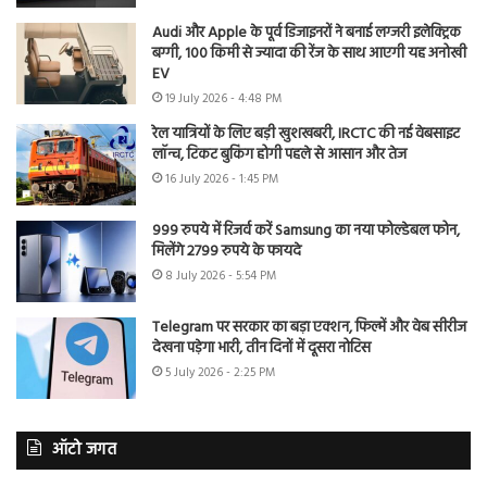
Audi और Apple के पूर्व डिजाइनरों ने बनाई लग्जरी इलेक्ट्रिक
बग्गी, 100 किमी से ज्यादा की रेंज के साथ आएगी यह अनोखी
EV
19 July 2026 - 4:48 PM
रेल यात्रियों के लिए बड़ी खुशखबरी, IRCTC की नई वेबसाइट
लॉन्च, टिकट बुकिंग होगी पहले से आसान और तेज
16 July 2026 - 1:45 PM
999 रुपये में रिजर्व करें Samsung का नया फोल्डेबल फोन,
मिलेंगे 2799 रुपये के फायदे
8 July 2026 - 5:54 PM
Telegram पर सरकार का बड़ा एक्शन, फिल्में और वेब सीरीज
देखना पड़ेगा भारी, तीन दिनों में दूसरा नोटिस
5 July 2026 - 2:25 PM
ऑटो जगत