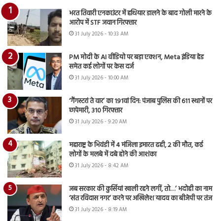
भरत तिवारी एनकाउंटर में हथियार डालने के बाद गोली मारने के
आरोप में STF जवान गिरफ्तार
31 July 2026 - 10:33 AM
PM मोदी के AI वीडियो पर बड़ा एक्शन, Meta इंडिया हेड
समेत कई लोगों पर केस दर्ज
31 July 2026 - 10:00 AM
‘गैंगस्टरां ते वार’ का 191वां दिन: पंजाब पुलिस की 611 स्थानों पर
छापेमारी, 310 गिरफ्तार
31 July 2026 - 9:20 AM
महाराष्ट्र के भिवंडी में 4 मंजिला इमारत ढही, 2 की मौत, कई
लोगों के मलबे में दबे होने की आशंका
31 July 2026 - 8:42 AM
जब सरकार की कुर्सियां खाली रहने लगीं, तो…’ भदोही का नाम
‘संत रविदास नगर’ करने पर अखिलेश यादव का बीजेपी पर तंज
31 July 2026 - 8:19 AM