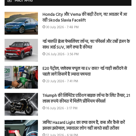
ऑटो जगत
Honda City और Verna की बढ़ी टेंशन, नए अवतार में आ
रही Skoda Slavia Facelift
30 July 2026 - 7:48 PM
नई मारुति ब्रेजा फेसलिफ्ट लॉन्च, नए फीचर्स और टर्बो इंजन के
साथ आई SUV, जानें क्या है कीमत
26 July 2026 - 3:56 PM
E20 पेट्रोल, फ्लेक्स फ्यूल या EV कार? नई गाड़ी खरीदने से
पहले जानें किसमें है ज्यादा फायदा
23 July 2026 - 7:41 PM
Triumph की लिमिटेड एडिशन बाइक लॉन्च के लिए तैयार, 21
लाख रुपये कीमत में मिलेंगे प्रीमियम फीचर्स
16 July 2026 - 3:17 PM
जानिए Hazard Light का क्या काम है, कब और कैसे करें
इसका इस्तेमाल, ज्यादातर लोग नहीं जानते सही तरीका
12 July 2026 - 6:14 PM