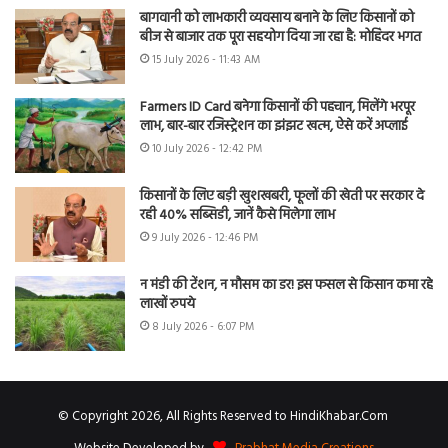
बागवानी को लाभकारी व्यवसाय बनाने के लिए किसानों को
बीज से बाजार तक पूरा सहयोग दिया जा रहा है: मोहिंदर भगत
15 July 2026 - 11:43 AM
Farmers ID Card बनेगा किसानों की पहचान, मिलेंगे भरपूर
लाभ, बार-बार रजिस्ट्रेशन का झंझट खत्म, ऐसे करें अप्लाई
10 July 2026 - 12:42 PM
किसानों के लिए बड़ी खुशखबरी, फूलों की खेती पर सरकार दे
रही 40% सब्सिडी, जानें कैसे मिलेगा लाभ
9 July 2026 - 12:46 PM
न मंडी की टेंशन, न मौसम का डर! इस फसल से किसान कमा रहे
लाखों रुपये
8 July 2026 - 6:07 PM
© Copyright 2026, All Rights Reserved to HindiKhabar.Com