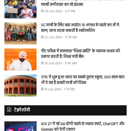
लाखों उम्मीदवार कर रहे इंतजार
26 July 2026 - 6:11 PM
SC छात्रों के लिए बड़ा अपडेट! 15 अगस्त से पहले कर लें ये
काम, वरना अटक सकती है स्कॉलरशिप
22 July 2026 - 11:54 AM
नीट परीक्षा में सफलता “शिक्षा क्रांति” के व्यापक प्रभाव को
उजागर करती है: शिक्षा मंत्री बैंस
20 July 2026 - 11:43 AM
1715 में शुरू हुआ भारत का सबसे पुराना स्कूल, 300 साल बाद
भी दे रहा है हजारों छात्रों को शिक्षा
19 July 2026 - 7:14 PM
टेक्नोलॉजी
iOS 27 में नई Siri होगी पहले से ज्यादा स्मार्ट, ChatGPT और
Gemini को देगी टक्कर