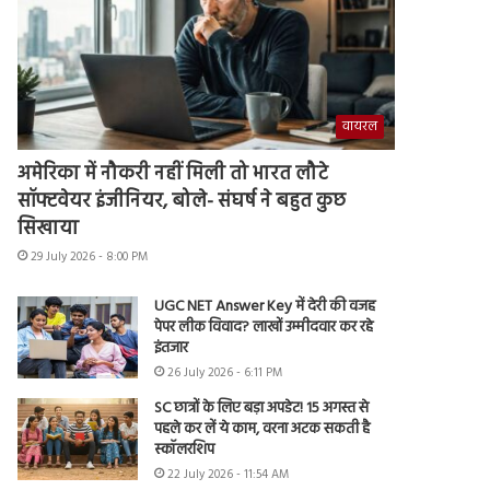
वायरल
अमेरिका में नौकरी नहीं मिली तो भारत लौटे
सॉफ्टवेयर इंजीनियर, बोले- संघर्ष ने बहुत कुछ
सिखाया
29 July 2026 - 8:00 PM
UGC NET Answer Key में देरी की वजह
पेपर लीक विवाद? लाखों उम्मीदवार कर रहे
इंतजार
26 July 2026 - 6:11 PM
SC छात्रों के लिए बड़ा अपडेट! 15 अगस्त से
पहले कर लें ये काम, वरना अटक सकती है
स्कॉलरशिप
22 July 2026 - 11:54 AM