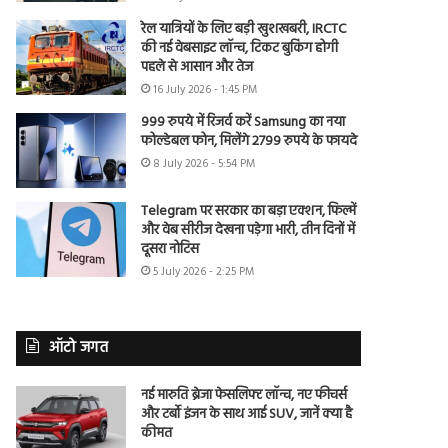
रेल यात्रियों के लिए बड़ी खुशखबरी, IRCTC
की नई वेबसाइट लॉन्च, टिकट बुकिंग होगी
पहले से आसान और तेज
16 July 2026 - 1:45 PM
999 रुपये में रिजर्व करें Samsung का नया
फोल्डेबल फोन, मिलेंगे 2799 रुपये के फायदे
8 July 2026 - 5:54 PM
Telegram पर सरकार का बड़ा एक्शन, फिल्में
और वेब सीरीज देखना पड़ेगा भारी, तीन दिनों में
दूसरा नोटिस
5 July 2026 - 2:25 PM
ऑटो जगत
नई मारुति ब्रेजा फेसलिफ्ट लॉन्च, नए फीचर्स
और टर्बो इंजन के साथ आई SUV, जानें क्या है
कीमत