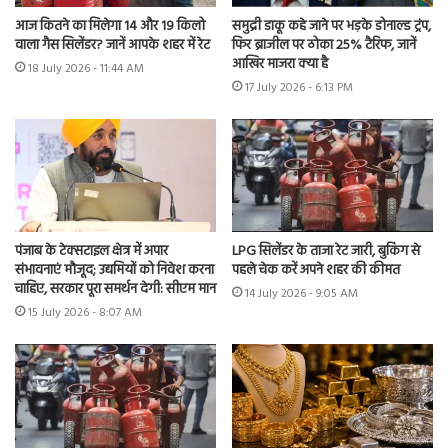
आज कितने का मिलेगा 14 और 19 किलो
समुद्री डाकू कहे जाने पर भड़के डोनाल्ड ट्रंप,
वाला गैस सिलेंडर? जानें आपके शहर में रेट
फिर ब्राजील पर ठोका 25% टैरिफ, जानें
आखिर माजरा क्या है
18 July 2026 - 11:44 AM
17 July 2026 - 6:13 PM
पंजाब के टेक्सटाइल क्षेत्र में अपार
LPG सिलेंडर के ताजा रेट जारी, बुकिंग से
संभावनाएं मौजूद; उद्यमियों को निवेश करना
पहले चेक करें अपने शहर की कीमत
चाहिए, सरकार पूरा समर्थन देगी: सीएम मान
14 July 2026 - 9:05 AM
15 July 2026 - 8:07 AM