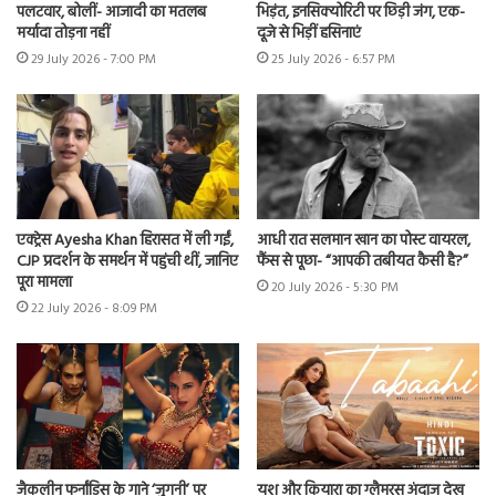
पलटवार, बोलीं- आजादी का मतलब
भिड़ंत, इनसिक्योरिटी पर छिड़ी जंग, एक-
मर्यादा तोड़ना नहीं
दूजे से भिड़ीं हसिनाएं
29 July 2026 - 7:00 PM
25 July 2026 - 6:57 PM
एक्ट्रेस Ayesha Khan हिरासत में ली गईं,
आधी रात सलमान खान का पोस्ट वायरल,
CJP प्रदर्शन के समर्थन में पहुंची थीं, जानिए
फैंस से पूछा- “आपकी तबीयत कैसी है?”
पूरा मामला
20 July 2026 - 5:30 PM
22 July 2026 - 8:09 PM
जैकलीन फर्नांडिस के गाने ‘जुगनी’ पर
यश और कियारा का ग्लैमरस अंदाज देख