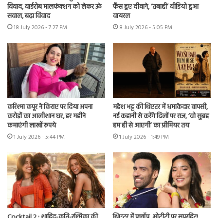
विवाद, वार्डरोब मालफंक्शन को लेकर उठे
फैंस हुए दीवाने, ‘तबाही’ वीडियो हुआ
सवाल, बढ़ा विवाद
वायरल
18 July 2026 - 7:27 PM
8 July 2026 - 5:05 PM
करिश्मा कपूर ने किराए पर दिया अपना
महेश भट्ट की थिएटर में धमाकेदार वापसी,
करोड़ों का आलीशान घर, हर महीने
नई कहानी से करेंगे दिलों पर राज, ‘वो सुबह
कमाएंगी लाखों रुपये
हम ही से आएगी’ का प्रीमियर तय
1 July 2026 - 5:44 PM
1 July 2026 - 1:49 PM
Cocktail 2 : शाहिद-कृति-रश्मिका की
थिएटर में फ्लॉप, ओटीटी पर सुपरहिट!