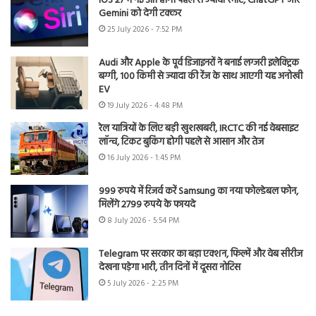
iOS 27 में नई Siri होगी पहले से ज्यादा स्मार्ट, ChatGPT और
Gemini को देगी टक्कर
25 July 2026 - 7:52 PM
Audi और Apple के पूर्व डिजाइनरों ने बनाई लग्जरी इलेक्ट्रिक
बग्गी, 100 किमी से ज्यादा की रेंज के साथ आएगी यह अनोखी
EV
19 July 2026 - 4:48 PM
रेल यात्रियों के लिए बड़ी खुशखबरी, IRCTC की नई वेबसाइट
लॉन्च, टिकट बुकिंग होगी पहले से आसान और तेज
16 July 2026 - 1:45 PM
999 रुपये में रिजर्व करें Samsung का नया फोल्डेबल फोन,
मिलेंगे 2799 रुपये के फायदे
8 July 2026 - 5:54 PM
Telegram पर सरकार का बड़ा एक्शन, फिल्में और वेब सीरीज
देखना पड़ेगा भारी, तीन दिनों में दूसरा नोटिस
5 July 2026 - 2:25 PM