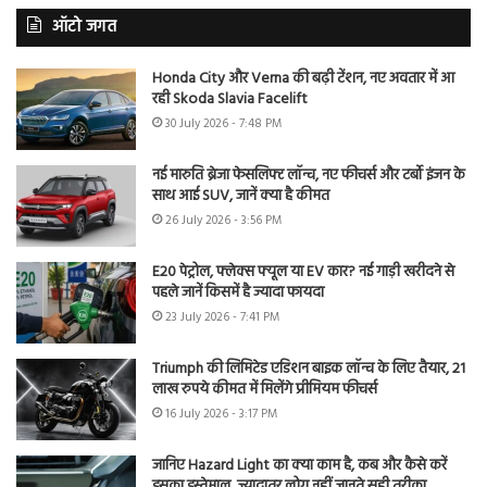
ऑटो जगत
Honda City और Verna की बढ़ी टेंशन, नए अवतार में आ
रही Skoda Slavia Facelift
30 July 2026 - 7:48 PM
नई मारुति ब्रेजा फेसलिफ्ट लॉन्च, नए फीचर्स और टर्बो इंजन के
साथ आई SUV, जानें क्या है कीमत
26 July 2026 - 3:56 PM
E20 पेट्रोल, फ्लेक्स फ्यूल या EV कार? नई गाड़ी खरीदने से
पहले जानें किसमें है ज्यादा फायदा
23 July 2026 - 7:41 PM
Triumph की लिमिटेड एडिशन बाइक लॉन्च के लिए तैयार, 21
लाख रुपये कीमत में मिलेंगे प्रीमियम फीचर्स
16 July 2026 - 3:17 PM
जानिए Hazard Light का क्या काम है, कब और कैसे करें
इसका इस्तेमाल, ज्यादातर लोग नहीं जानते सही तरीका