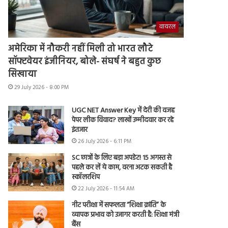
वायरल
अमेरिका में नौकरी नहीं मिली तो भारत लौटे
सॉफ्टवेयर इंजीनियर, बोले- संघर्ष ने बहुत कुछ
सिखाया
29 July 2026 - 8:00 PM
UGC NET Answer Key में देरी की वजह
पेपर लीक विवाद? लाखों उम्मीदवार कर रहे
इंतजार
26 July 2026 - 6:11 PM
SC छात्रों के लिए बड़ा अपडेट! 15 अगस्त से
पहले कर लें ये काम, वरना अटक सकती है
स्कॉलरशिप
22 July 2026 - 11:54 AM
नीट परीक्षा में सफलता “शिक्षा क्रांति” के
व्यापक प्रभाव को उजागर करती है: शिक्षा मंत्री
बैंस