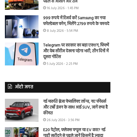
पहले से आसान और तेज
16 July 2026 - 1:45 PM
999 रुपये में रिजर्व करें Samsung का नया
फोल्डेबल फोन, मिलेंगे 2799 रुपये के फायदे
8 July 2026 - 5:54 PM
Telegram पर सरकार का बड़ा एक्शन, फिल्में
और वेब सीरीज देखना पड़ेगा भारी, तीन दिनों में
दूसरा नोटिस
5 July 2026 - 2:25 PM
ऑटो जगत
नई मारुति ब्रेजा फेसलिफ्ट लॉन्च, नए फीचर्स
और टर्बो इंजन के साथ आई SUV, जानें क्या है
कीमत
26 July 2026 - 3:56 PM
E20 पेट्रोल, फ्लेक्स फ्यूल या EV कार? नई
गाड़ी खरीदने से पहले जानें किसमें है ज्यादा