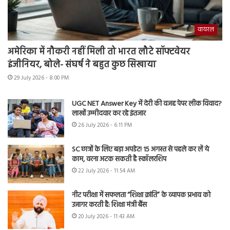
वायरल
अमेरिका में नौकरी नहीं मिली तो भारत लौटे सॉफ्टवेयर
इंजीनियर, बोले- संघर्ष ने बहुत कुछ सिखाया
29 July 2026 - 8:00 PM
UGC NET Answer Key में देरी की वजह पेपर लीक विवाद?
लाखों उम्मीदवार कर रहे इंतजार
26 July 2026 - 6:11 PM
SC छात्रों के लिए बड़ा अपडेट! 15 अगस्त से पहले कर लें ये
काम, वरना अटक सकती है स्कॉलरशिप
22 July 2026 - 11:54 AM
नीट परीक्षा में सफलता “शिक्षा क्रांति” के व्यापक प्रभाव को
उजागर करती है: शिक्षा मंत्री बैंस
20 July 2026 - 11:43 AM