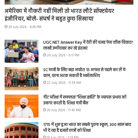
अमेरिका में नौकरी नहीं मिली तो भारत लौटे सॉफ्टवेयर
इंजीनियर, बोले- संघर्ष ने बहुत कुछ सिखाया
29 July 2026 - 8:00 PM
UGC NET Answer Key में देरी की वजह पेपर लीक विवाद?
लाखों उम्मीदवार कर रहे इंतजार
26 July 2026 - 6:11 PM
SC छात्रों के लिए बड़ा अपडेट! 15 अगस्त से पहले कर लें ये
काम, वरना अटक सकती है स्कॉलरशिप
22 July 2026 - 11:54 AM
नीट परीक्षा में सफलता “शिक्षा क्रांति” के व्यापक प्रभाव को
उजागर करती है: शिक्षा मंत्री बैंस
20 July 2026 - 11:43 AM
1715 में शुरू हुआ भारत का सबसे पुराना स्कूल, 300 साल बाद
भी दे रहा है हजारों छात्रों को शिक्षा
19 July 2026 - 7:14 PM