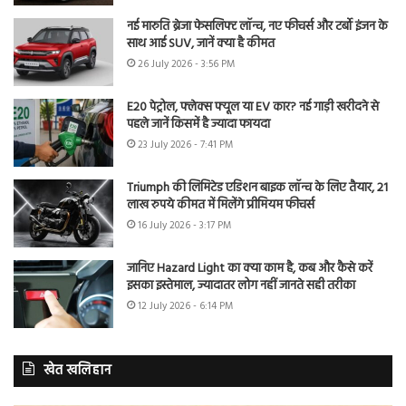
नई मारुति ब्रेजा फेसलिफ्ट लॉन्च, नए फीचर्स और टर्बो इंजन के
साथ आई SUV, जानें क्या है कीमत
26 July 2026 - 3:56 PM
E20 पेट्रोल, फ्लेक्स फ्यूल या EV कार? नई गाड़ी खरीदने से
पहले जानें किसमें है ज्यादा फायदा
23 July 2026 - 7:41 PM
Triumph की लिमिटेड एडिशन बाइक लॉन्च के लिए तैयार, 21
लाख रुपये कीमत में मिलेंगे प्रीमियम फीचर्स
16 July 2026 - 3:17 PM
जानिए Hazard Light का क्या काम है, कब और कैसे करें
इसका इस्तेमाल, ज्यादातर लोग नहीं जानते सही तरीका
12 July 2026 - 6:14 PM
खेत खलिहान