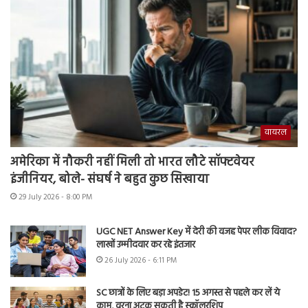
वायरल
अमेरिका में नौकरी नहीं मिली तो भारत लौटे सॉफ्टवेयर
इंजीनियर, बोले- संघर्ष ने बहुत कुछ सिखाया
29 July 2026 - 8:00 PM
UGC NET Answer Key में देरी की वजह पेपर लीक विवाद?
लाखों उम्मीदवार कर रहे इंतजार
26 July 2026 - 6:11 PM
SC छात्रों के लिए बड़ा अपडेट! 15 अगस्त से पहले कर लें ये
काम, वरना अटक सकती है स्कॉलरशिप