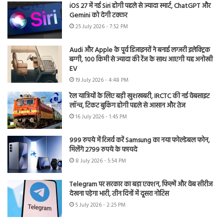
iOS 27 में नई Siri होगी पहले से ज्यादा स्मार्ट, ChatGPT और
Gemini को देगी टक्कर
25 July 2026 - 7:52 PM
Audi और Apple के पूर्व डिजाइनरों ने बनाई लग्जरी इलेक्ट्रिक
बग्गी, 100 किमी से ज्यादा की रेंज के साथ आएगी यह अनोखी
EV
19 July 2026 - 4:48 PM
रेल यात्रियों के लिए बड़ी खुशखबरी, IRCTC की नई वेबसाइट
लॉन्च, टिकट बुकिंग होगी पहले से आसान और तेज
16 July 2026 - 1:45 PM
999 रुपये में रिजर्व करें Samsung का नया फोल्डेबल फोन,
मिलेंगे 2799 रुपये के फायदे
8 July 2026 - 5:54 PM
Telegram पर सरकार का बड़ा एक्शन, फिल्में और वेब सीरीज
देखना पड़ेगा भारी, तीन दिनों में दूसरा नोटिस
5 July 2026 - 2:25 PM