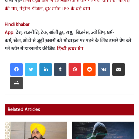
ये भी पढ़ें-
LPG Cylinder Price Hike : आम-जन पर पड़ी चौतरफा महंगाई
की मार, पेट्रोल-डीजल, दूध समेत LPG के बढ़े दाम
Hindi Khabar
App:
देश, राजनीति, टेक, बॉलीवुड, राष्ट्र, बिज़नेस, ज्योतिष, धर्म-
कर्म, खेल, ऑटो से जुड़ी ख़बरों को मोबाइल पर पढ़ने के लिए हमारे ऐप को
प्ले स्टोर से डाउनलोड कीजिए.
हिन्दी ख़बर ऐप
LinkedIn
Tumblr
Pinterest
Reddit
VKontakte
Share via Email
Print
Related Articles