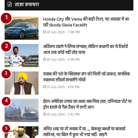
ताज़ा समाचार
Honda City और Verna की बढ़ी टेंशन, नए अवतार में आ
रही Skoda Slavia Facelift
30 July 2026 - 7:48 PM
अजिंक्य रहाणे ने लिया संन्यास, लेकिन कप्तानी का ये रिकॉर्ड
आज तक कोई नहीं तोड़ पाया
30 July 2026 - 6:40 PM
पंजाब की नशे के खिलाफ जंग को मिली नई ताकत, मानसिक
स्वास्थ्य लीडर्स संभालेंगे मोर्चा
30 July 2026 - 6:06 PM
ईरान-अमेरिका तनाव का असर अब मिस्र तक, दमियाता पोर्ट पर
ड्रोन हमले से गैस टैंकर में लगी आग
30 July 2026 - 5:42 PM
अमित शाह या तो जवाब दें या…., बेकसूर बच्चों पर बरसाई
लाठियां, नए बिल में कुछ भी नया नहीं- खड़गे