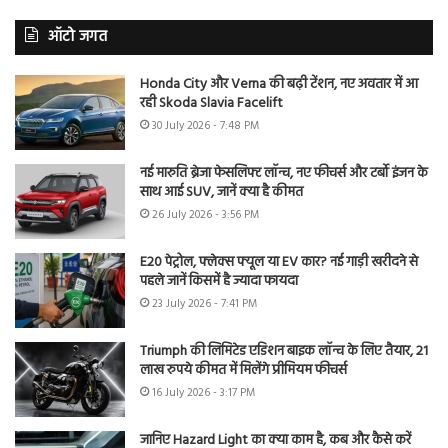
ऑटो जगत
Honda City और Verna की बढ़ी टेंशन, नए अवतार में आ
रही Skoda Slavia Facelift
30 July 2026 - 7:48 PM
नई मारुति ब्रेजा फेसलिफ्ट लॉन्च, नए फीचर्स और टर्बो इंजन के
साथ आई SUV, जानें क्या है कीमत
26 July 2026 - 3:56 PM
E20 पेट्रोल, फ्लेक्स फ्यूल या EV कार? नई गाड़ी खरीदने से
पहले जानें किसमें है ज्यादा फायदा
23 July 2026 - 7:41 PM
Triumph की लिमिटेड एडिशन बाइक लॉन्च के लिए तैयार, 21
लाख रुपये कीमत में मिलेंगे प्रीमियम फीचर्स
16 July 2026 - 3:17 PM
जानिए Hazard Light का क्या काम है, कब और कैसे करें