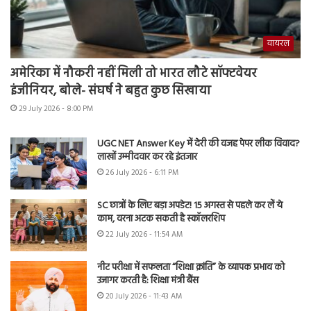
वायरल
अमेरिका में नौकरी नहीं मिली तो भारत लौटे सॉफ्टवेयर
इंजीनियर, बोले- संघर्ष ने बहुत कुछ सिखाया
29 July 2026 - 8:00 PM
UGC NET Answer Key में देरी की वजह पेपर लीक विवाद?
लाखों उम्मीदवार कर रहे इंतजार
26 July 2026 - 6:11 PM
SC छात्रों के लिए बड़ा अपडेट! 15 अगस्त से पहले कर लें ये
काम, वरना अटक सकती है स्कॉलरशिप
22 July 2026 - 11:54 AM
नीट परीक्षा में सफलता “शिक्षा क्रांति” के व्यापक प्रभाव को
उजागर करती है: शिक्षा मंत्री बैंस
20 July 2026 - 11:43 AM