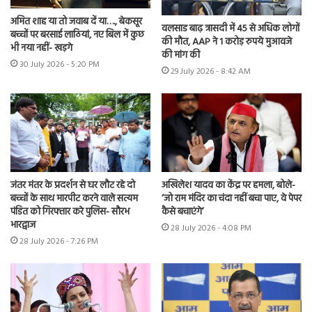
अमित शाह या तो जवाब दें या…., बेकसूर
वलसाड बाढ़ त्रासदी में 45 से अधिक लोगों
बच्चों पर बरसाई लाठियां, नए बिल में कुछ
की मौत, AAP ने 1 करोड़ रुपये मुआवजे
भी नया नहीं- खड़गे
की मांग की
30 July 2026 - 5:20 PM
29 July 2026 - 8:42 AM
जंतर मंतर के प्रदर्शन से घर लौट रहे दो
अखिलेश यादव का केंद्र पर हमला, बोले-
बच्चों के साथ मारपीट करने वाले सत्यम
‘जो राम मंदिर का चंदा नहीं बचा पाए, वे पेपर
पंडित को गिरफ्तार करे पुलिस- सौरभ
कैसे बचाएंगे’
भारद्वाज
28 July 2026 - 4:08 PM
28 July 2026 - 7:26 PM