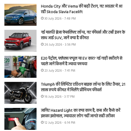
Honda City और Verna की बढ़ी टेंशन, नए अवतार में आ
रही Skoda Slavia Facelift
30 July 2026 - 7:48 PM
नई मारुति ब्रेजा फेसलिफ्ट लॉन्च, नए फीचर्स और टर्बो इंजन के
साथ आई SUV, जानें क्या है कीमत
26 July 2026 - 3:56 PM
E20 पेट्रोल, फ्लेक्स फ्यूल या EV कार? नई गाड़ी खरीदने से
पहले जानें किसमें है ज्यादा फायदा
23 July 2026 - 7:41 PM
Triumph की लिमिटेड एडिशन बाइक लॉन्च के लिए तैयार, 21
लाख रुपये कीमत में मिलेंगे प्रीमियम फीचर्स
16 July 2026 - 3:17 PM
जानिए Hazard Light का क्या काम है, कब और कैसे करें
इसका इस्तेमाल, ज्यादातर लोग नहीं जानते सही तरीका
12 July 2026 - 6:14 PM