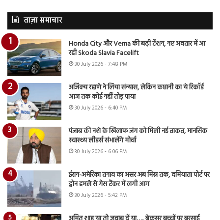
ताज़ा समाचार
Honda City और Verna की बढ़ी टेंशन, नए अवतार में आ
रही Skoda Slavia Facelift
30 July 2026 - 7:48 PM
अजिंक्य रहाणे ने लिया संन्यास, लेकिन कप्तानी का ये रिकॉर्ड
आज तक कोई नहीं तोड़ पाया
30 July 2026 - 6:40 PM
पंजाब की नशे के खिलाफ जंग को मिली नई ताकत, मानसिक
स्वास्थ्य लीडर्स संभालेंगे मोर्चा
30 July 2026 - 6:06 PM
ईरान-अमेरिका तनाव का असर अब मिस्र तक, दमियाता पोर्ट पर
ड्रोन हमले से गैस टैंकर में लगी आग
30 July 2026 - 5:42 PM
अमित शाह या तो जवाब दें या…., बेकसूर बच्चों पर बरसाई