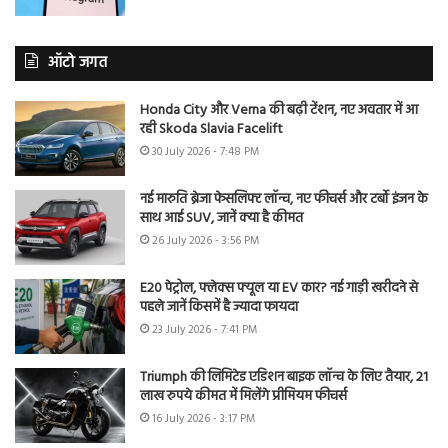
ऑटो जगत
Honda City और Verna की बढ़ी टेंशन, नए अवतार में आ
रही Skoda Slavia Facelift
30 July 2026 - 7:48 PM
नई मारुति ब्रेजा फेसलिफ्ट लॉन्च, नए फीचर्स और टर्बो इंजन के
साथ आई SUV, जानें क्या है कीमत
26 July 2026 - 3:56 PM
E20 पेट्रोल, फ्लेक्स फ्यूल या EV कार? नई गाड़ी खरीदने से
पहले जानें किसमें है ज्यादा फायदा
23 July 2026 - 7:41 PM
Triumph की लिमिटेड एडिशन बाइक लॉन्च के लिए तैयार, 21
लाख रुपये कीमत में मिलेंगे प्रीमियम फीचर्स
16 July 2026 - 3:17 PM