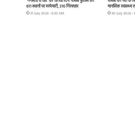
‘गैंगस्टरां ते वार’ का 191वां दिन: पंजाब पुलिस की
पंजाब की नशे के 
611 स्थानों पर छापेमारी, 310 गिरफ्तार
मानसिक स्वास्थ्य लीड
31 July 2026 - 9:20 AM
30 July 2026 -