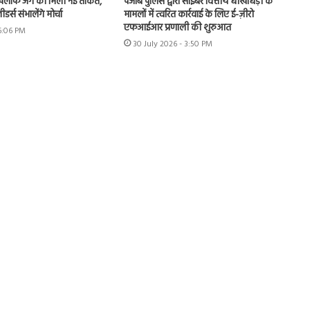
खिलाफ जंग को मिली नई ताकत,
पंजाब पुलिस द्वारा साइबर वित्तीय धोखाधड़ी के
र्स संभालेंगे मोर्चा
मामलों में त्वरित कार्रवाई के लिए ई-ज़ीरो
एफआईआर प्रणाली की शुरुआत
 6:06 PM
30 July 2026 - 3:50 PM