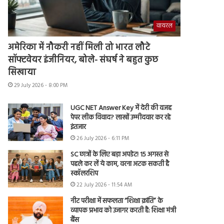
वायरल
अमेरिका में नौकरी नहीं मिली तो भारत लौटे
सॉफ्टवेयर इंजीनियर, बोले- संघर्ष ने बहुत कुछ
सिखाया
29 July 2026 - 8:00 PM
UGC NET Answer Key में देरी की वजह
पेपर लीक विवाद? लाखों उम्मीदवार कर रहे
इंतजार
26 July 2026 - 6:11 PM
SC छात्रों के लिए बड़ा अपडेट! 15 अगस्त से
पहले कर लें ये काम, वरना अटक सकती है
स्कॉलरशिप
22 July 2026 - 11:54 AM
नीट परीक्षा में सफलता “शिक्षा क्रांति” के
व्यापक प्रभाव को उजागर करती है: शिक्षा मंत्री
बैंस