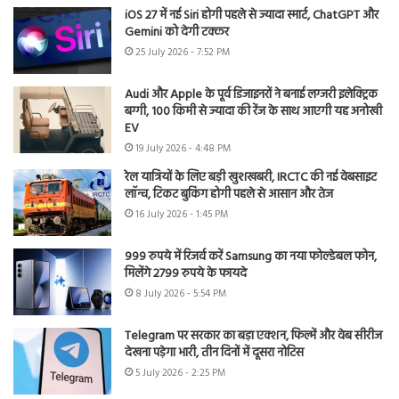
iOS 27 में नई Siri होगी पहले से ज्यादा स्मार्ट, ChatGPT और
Gemini को देगी टक्कर
25 July 2026 - 7:52 PM
Audi और Apple के पूर्व डिजाइनरों ने बनाई लग्जरी इलेक्ट्रिक
बग्गी, 100 किमी से ज्यादा की रेंज के साथ आएगी यह अनोखी
EV
19 July 2026 - 4:48 PM
रेल यात्रियों के लिए बड़ी खुशखबरी, IRCTC की नई वेबसाइट
लॉन्च, टिकट बुकिंग होगी पहले से आसान और तेज
16 July 2026 - 1:45 PM
999 रुपये में रिजर्व करें Samsung का नया फोल्डेबल फोन,
मिलेंगे 2799 रुपये के फायदे
8 July 2026 - 5:54 PM
Telegram पर सरकार का बड़ा एक्शन, फिल्में और वेब सीरीज
देखना पड़ेगा भारी, तीन दिनों में दूसरा नोटिस
5 July 2026 - 2:25 PM