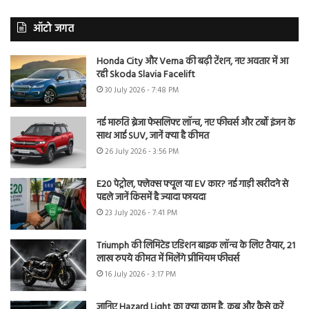
ऑटो जगत
Honda City और Verna की बढ़ी टेंशन, नए अवतार में आ
रही Skoda Slavia Facelift
30 July 2026 - 7:48 PM
नई मारुति ब्रेजा फेसलिफ्ट लॉन्च, नए फीचर्स और टर्बो इंजन के
साथ आई SUV, जानें क्या है कीमत
26 July 2026 - 3:56 PM
E20 पेट्रोल, फ्लेक्स फ्यूल या EV कार? नई गाड़ी खरीदने से
पहले जानें किसमें है ज्यादा फायदा
23 July 2026 - 7:41 PM
Triumph की लिमिटेड एडिशन बाइक लॉन्च के लिए तैयार, 21
लाख रुपये कीमत में मिलेंगे प्रीमियम फीचर्स
16 July 2026 - 3:17 PM
जानिए Hazard Light का क्या काम है, कब और कैसे करें