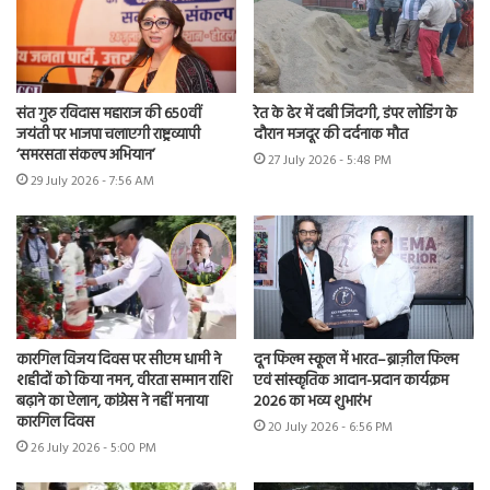
संत गुरु रविदास महाराज की 650वीं
रेत के ढेर में दबी जिंदगी, डंपर लोडिंग के
जयंती पर भाजपा चलाएगी राष्ट्रव्यापी
दौरान मजदूर की दर्दनाक मौत
‘समरसता संकल्प अभियान’
27 July 2026 - 5:48 PM
29 July 2026 - 7:56 AM
कारगिल विजय दिवस पर सीएम धामी ने
दून फिल्म स्कूल में भारत–ब्राज़ील फिल्म
शहीदों को किया नमन, वीरता सम्मान राशि
एवं सांस्कृतिक आदान-प्रदान कार्यक्रम
बढ़ाने का ऐलान, कांग्रेस ने नहीं मनाया
2026 का भव्य शुभारंभ
कारगिल दिवस
20 July 2026 - 6:56 PM
26 July 2026 - 5:00 PM