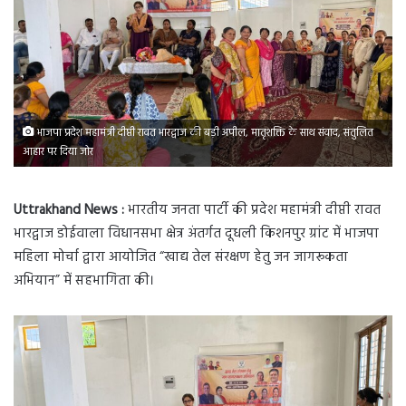
भाजपा प्रदेश महामंत्री दीप्ती रावत भारद्वाज की बड़ी अपील, मातृशक्ति के साथ संवाद, संतुलित
आहार पर दिया जोर
Uttrakhand News :
भारतीय जनता पार्टी की प्रदेश महामंत्री दीप्ती रावत
भारद्वाज डोईवाला विधानसभा क्षेत्र अंतर्गत दूधली किशनपुर ग्रांट में भाजपा
महिला मोर्चा द्वारा आयोजित “खाद्य तेल संरक्षण हेतु जन जागरूकता
अभियान” में सहभागिता की।