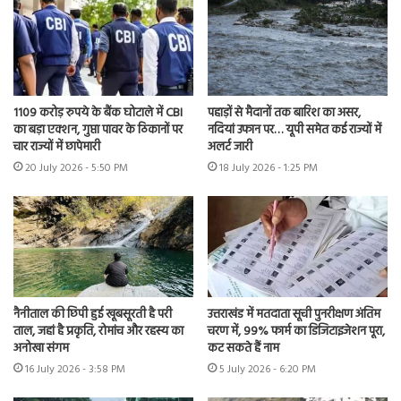
1109 करोड़ रुपये के बैंक घोटाले में CBI
पहाड़ों से मैदानों तक बारिश का असर,
का बड़ा एक्शन, गुप्ता पावर के ठिकानों पर
नदियां उफान पर… यूपी समेत कई राज्यों में
चार राज्यों में छापेमारी
अलर्ट जारी
20 July 2026 - 5:50 PM
18 July 2026 - 1:25 PM
नैनीताल की छिपी हुई खूबसूरती है परी
उत्तराखंड में मतदाता सूची पुनरीक्षण अंतिम
ताल, जहां है प्रकृति, रोमांच और रहस्य का
चरण में, 99% फार्म का डिजिटाइजेशन पूरा,
अनोखा संगम
कट सकते हैं नाम
16 July 2026 - 3:58 PM
5 July 2026 - 6:20 PM