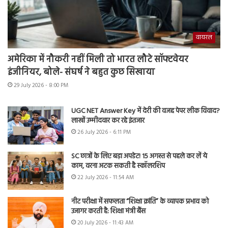
वायरल
अमेरिका में नौकरी नहीं मिली तो भारत लौटे सॉफ्टवेयर
इंजीनियर, बोले- संघर्ष ने बहुत कुछ सिखाया
29 July 2026 - 8:00 PM
UGC NET Answer Key में देरी की वजह पेपर लीक विवाद?
लाखों उम्मीदवार कर रहे इंतजार
26 July 2026 - 6:11 PM
SC छात्रों के लिए बड़ा अपडेट! 15 अगस्त से पहले कर लें ये
काम, वरना अटक सकती है स्कॉलरशिप
22 July 2026 - 11:54 AM
नीट परीक्षा में सफलता “शिक्षा क्रांति” के व्यापक प्रभाव को
उजागर करती है: शिक्षा मंत्री बैंस
20 July 2026 - 11:43 AM