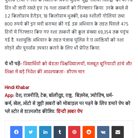
पुलिस टीमों ने नशों के खिलाफ अपनी मुहिम ‘युद्ध नशियां विरुद्ध’ को 477वें
दिन भी जारी रखते हुए 76 नशा तस्करों को गिरफ्तार किया. उनके कब्जे से
3.2 किलोग्राम हेरोइन, 18 किलोग्राम भुक्की, 848 नशीली गोलियां तथा
800 रुपये की ड्रग मनी बरामद की गई. इस अभियान के तहत पिछले 475
दिनों में गिरफ्तार किए गए नशा तस्करों की कुल संख्या 69,354 तक पहुंच
गई है. नशामुक्ति अभियान के तहत पंजाब पुलिस ने 11 व्यक्तियों को नशा
छोड़ने और पुनर्वास उपचार कराने के लिए भी प्रेरित किया.
ये भी पढ़ें-
विद्यार्थियों को बेहतर विश्वविद्यालयों, मजबूत बुनियादी ढांचे और
शिक्षा में बड़े निवेश की आवश्यकता- सीएम मान
Hindi Khabar
App:
देश, राजनीति, टेक, बॉलीवुड, राष्ट्र, बिज़नेस, ज्योतिष, धर्म-
कर्म, खेल, ऑटो से जुड़ी ख़बरों को मोबाइल पर पढ़ने के लिए हमारे ऐप को
प्ले स्टोर से डाउनलोड कीजिए.
हिन्दी ख़बर ऐप
LinkedIn
Tumblr
Pinterest
Reddit
VKontakte
Share via Email