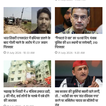
भरत तिवारी एनकाउंटर में हथियार डालने के
‘गैंगस्टरां ते वार’ का 191वां दिन: पंजाब
बाद गोली मारने के आरोप में STF जवान
पुलिस की 611 स्थानों पर छापेमारी, 310
गिरफ्तार
गिरफ्तार
31 July 2026 - 10:33 AM
31 July 2026 - 9:20 AM
महाराष्ट्र के भिवंडी में 4 मंजिला इमारत ढही,
जब सरकार की कुर्सियां खाली रहने लगीं,
2 की मौत, कई लोगों के मलबे में दबे होने
तो…’ भदोही का नाम ‘संत रविदास नगर’
की आशंका
करने पर अखिलेश यादव का बीजेपी पर
तंज