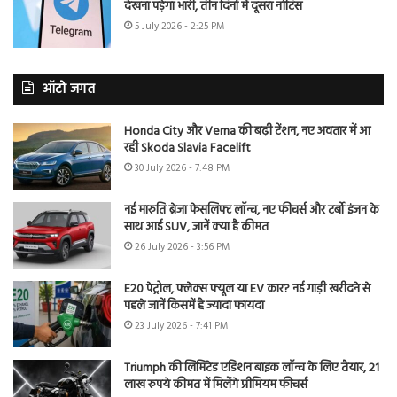
देखना पड़ेगा भारी, तीन दिनों में दूसरा नोटिस
5 July 2026 - 2:25 PM
ऑटो जगत
Honda City और Verna की बढ़ी टेंशन, नए अवतार में आ
रही Skoda Slavia Facelift
30 July 2026 - 7:48 PM
नई मारुति ब्रेजा फेसलिफ्ट लॉन्च, नए फीचर्स और टर्बो इंजन के
साथ आई SUV, जानें क्या है कीमत
26 July 2026 - 3:56 PM
E20 पेट्रोल, फ्लेक्स फ्यूल या EV कार? नई गाड़ी खरीदने से
पहले जानें किसमें है ज्यादा फायदा
23 July 2026 - 7:41 PM
Triumph की लिमिटेड एडिशन बाइक लॉन्च के लिए तैयार, 21
लाख रुपये कीमत में मिलेंगे प्रीमियम फीचर्स