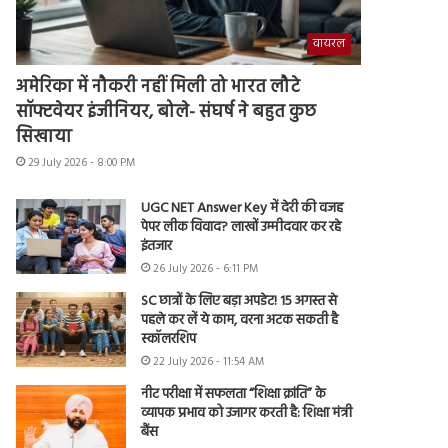
वायरल
अमेरिका में नौकरी नहीं मिली तो भारत लौटे
सॉफ्टवेयर इंजीनियर, बोले- संघर्ष ने बहुत कुछ
सिखाया
29 July 2026 - 8:00 PM
UGC NET Answer Key में देरी की वजह
पेपर लीक विवाद? लाखों उम्मीदवार कर रहे
इंतजार
26 July 2026 - 6:11 PM
SC छात्रों के लिए बड़ा अपडेट! 15 अगस्त से
पहले कर लें ये काम, वरना अटक सकती है
स्कॉलरशिप
22 July 2026 - 11:54 AM
नीट परीक्षा में सफलता “शिक्षा क्रांति” के
व्यापक प्रभाव को उजागर करती है: शिक्षा मंत्री
बैंस