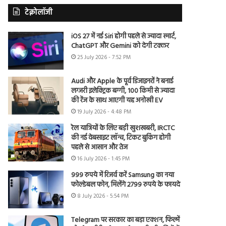
टेक्नोलॉजी
iOS 27 में नई Siri होगी पहले से ज्यादा स्मार्ट,
ChatGPT और Gemini को देगी टक्कर
25 July 2026 - 7:52 PM
Audi और Apple के पूर्व डिजाइनरों ने बनाई
लग्जरी इलेक्ट्रिक बग्गी, 100 किमी से ज्यादा
की रेंज के साथ आएगी यह अनोखी EV
19 July 2026 - 4:48 PM
रेल यात्रियों के लिए बड़ी खुशखबरी, IRCTC
की नई वेबसाइट लॉन्च, टिकट बुकिंग होगी
पहले से आसान और तेज
16 July 2026 - 1:45 PM
999 रुपये में रिजर्व करें Samsung का नया
फोल्डेबल फोन, मिलेंगे 2799 रुपये के फायदे
8 July 2026 - 5:54 PM
Telegram पर सरकार का बड़ा एक्शन, फिल्में