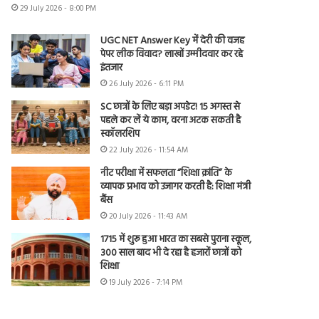
29 July 2026 - 8:00 PM
UGC NET Answer Key में देरी की वजह
पेपर लीक विवाद? लाखों उम्मीदवार कर रहे
इंतजार
26 July 2026 - 6:11 PM
SC छात्रों के लिए बड़ा अपडेट! 15 अगस्त से
पहले कर लें ये काम, वरना अटक सकती है
स्कॉलरशिप
22 July 2026 - 11:54 AM
नीट परीक्षा में सफलता “शिक्षा क्रांति” के
व्यापक प्रभाव को उजागर करती है: शिक्षा मंत्री
बैंस
20 July 2026 - 11:43 AM
1715 में शुरू हुआ भारत का सबसे पुराना स्कूल,
300 साल बाद भी दे रहा है हजारों छात्रों को
शिक्षा
19 July 2026 - 7:14 PM