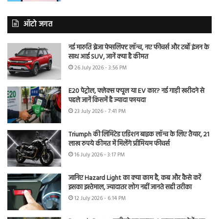
ऑटो जगत
नई मारुति ब्रेजा फेसलिफ्ट लॉन्च, नए फीचर्स और टर्बो इंजन के
साथ आई SUV, जानें क्या है कीमत
26 July 2026 - 3:56 PM
E20 पेट्रोल, फ्लेक्स फ्यूल या EV कार? नई गाड़ी खरीदने से
पहले जानें किसमें है ज्यादा फायदा
23 July 2026 - 7:41 PM
Triumph की लिमिटेड एडिशन बाइक लॉन्च के लिए तैयार, 21
लाख रुपये कीमत में मिलेंगे प्रीमियम फीचर्स
16 July 2026 - 3:17 PM
जानिए Hazard Light का क्या काम है, कब और कैसे करें
इसका इस्तेमाल, ज्यादातर लोग नहीं जानते सही तरीका
12 July 2026 - 6:14 PM