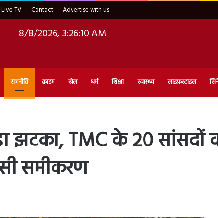
Live TV
Contact
Advertise with us
8/8/2026, 3:26:11 AM
राजनीति
क्राइम
खेल
धर्म
शिक्षा
स्वास्थ्य
लाइफ़स्टाइल
सिन
़ा झटका, TMC के 20 सांसदों क
ासी समीकरण