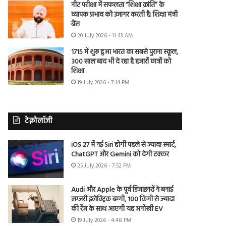
नीट परीक्षा में सफलता “शिक्षा क्रांति” के
व्यापक प्रभाव को उजागर करती है: शिक्षा मंत्री
बैंस
20 July 2026 - 11:43 AM
1715 में शुरू हुआ भारत का सबसे पुराना स्कूल,
300 साल बाद भी दे रहा है हजारों छात्रों को
शिक्षा
19 July 2026 - 7:14 PM
टेक्नोलॉजी
iOS 27 में नई Siri होगी पहले से ज्यादा स्मार्ट,
ChatGPT और Gemini को देगी टक्कर
25 July 2026 - 7:52 PM
Audi और Apple के पूर्व डिजाइनरों ने बनाई
लग्जरी इलेक्ट्रिक बग्गी, 100 किमी से ज्यादा
की रेंज के साथ आएगी यह अनोखी EV
19 July 2026 - 4:48 PM