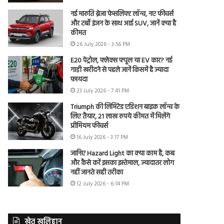
नई मारुति ब्रेजा फेसलिफ्ट लॉन्च, नए फीचर्स
और टर्बो इंजन के साथ आई SUV, जानें क्या है
कीमत
26 July 2026 - 3:56 PM
E20 पेट्रोल, फ्लेक्स फ्यूल या EV कार? नई
गाड़ी खरीदने से पहले जानें किसमें है ज्यादा
फायदा
23 July 2026 - 7:41 PM
Triumph की लिमिटेड एडिशन बाइक लॉन्च के
लिए तैयार, 21 लाख रुपये कीमत में मिलेंगे
प्रीमियम फीचर्स
16 July 2026 - 3:17 PM
जानिए Hazard Light का क्या काम है, कब
और कैसे करें इसका इस्तेमाल, ज्यादातर लोग
नहीं जानते सही तरीका
12 July 2026 - 6:14 PM
खेत खलिहान