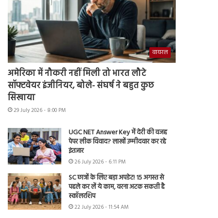
वायरल
अमेरिका में नौकरी नहीं मिली तो भारत लौटे
सॉफ्टवेयर इंजीनियर, बोले- संघर्ष ने बहुत कुछ
सिखाया
29 July 2026 - 8:00 PM
UGC NET Answer Key में देरी की वजह
पेपर लीक विवाद? लाखों उम्मीदवार कर रहे
इंतजार
26 July 2026 - 6:11 PM
SC छात्रों के लिए बड़ा अपडेट! 15 अगस्त से
पहले कर लें ये काम, वरना अटक सकती है
स्कॉलरशिप
22 July 2026 - 11:54 AM