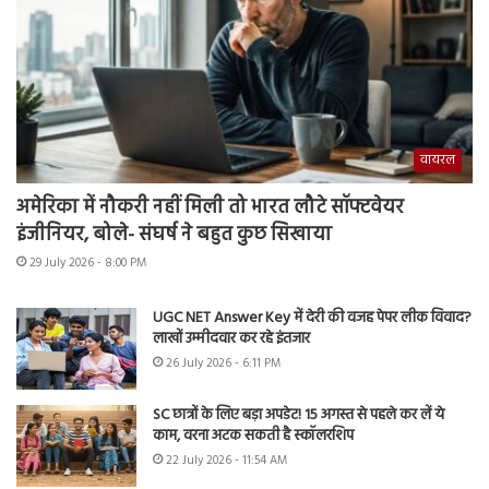
वायरल
अमेरिका में नौकरी नहीं मिली तो भारत लौटे सॉफ्टवेयर
इंजीनियर, बोले- संघर्ष ने बहुत कुछ सिखाया
29 July 2026 - 8:00 PM
UGC NET Answer Key में देरी की वजह पेपर लीक विवाद?
लाखों उम्मीदवार कर रहे इंतजार
26 July 2026 - 6:11 PM
SC छात्रों के लिए बड़ा अपडेट! 15 अगस्त से पहले कर लें ये
काम, वरना अटक सकती है स्कॉलरशिप
22 July 2026 - 11:54 AM