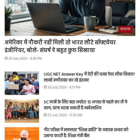
वायरल
अमेरिका में नौकरी नहीं मिली तो भारत लौटे सॉफ्टवेयर
इंजीनियर, बोले- संघर्ष ने बहुत कुछ सिखाया
29 July 2026 - 8:00 PM
UGC NET Answer Key में देरी की वजह पेपर लीक विवाद?
लाखों उम्मीदवार कर रहे इंतजार
26 July 2026 - 6:11 PM
SC छात्रों के लिए बड़ा अपडेट! 15 अगस्त से पहले कर लें ये
काम, वरना अटक सकती है स्कॉलरशिप
22 July 2026 - 11:54 AM
नीट परीक्षा में सफलता “शिक्षा क्रांति” के व्यापक प्रभाव को
उजागर करती है: शिक्षा मंत्री बैंस