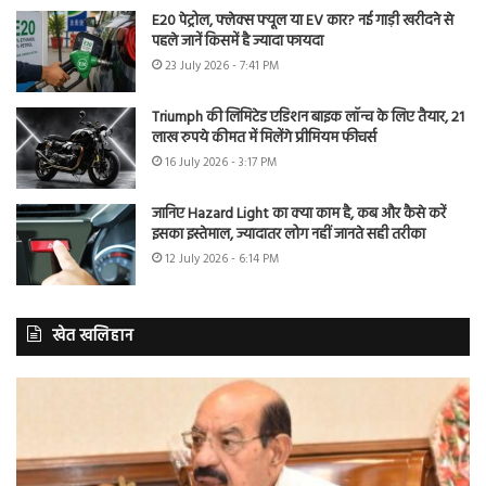
E20 पेट्रोल, फ्लेक्स फ्यूल या EV कार? नई गाड़ी खरीदने से
पहले जानें किसमें है ज्यादा फायदा
23 July 2026 - 7:41 PM
Triumph की लिमिटेड एडिशन बाइक लॉन्च के लिए तैयार, 21
लाख रुपये कीमत में मिलेंगे प्रीमियम फीचर्स
16 July 2026 - 3:17 PM
जानिए Hazard Light का क्या काम है, कब और कैसे करें
इसका इस्तेमाल, ज्यादातर लोग नहीं जानते सही तरीका
12 July 2026 - 6:14 PM
खेत खलिहान