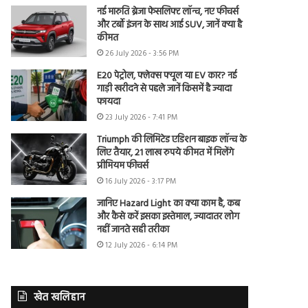
नई मारुति ब्रेजा फेसलिफ्ट लॉन्च, नए फीचर्स
और टर्बो इंजन के साथ आई SUV, जानें क्या है
कीमत
26 July 2026 - 3:56 PM
E20 पेट्रोल, फ्लेक्स फ्यूल या EV कार? नई
गाड़ी खरीदने से पहले जानें किसमें है ज्यादा
फायदा
23 July 2026 - 7:41 PM
Triumph की लिमिटेड एडिशन बाइक लॉन्च के
लिए तैयार, 21 लाख रुपये कीमत में मिलेंगे
प्रीमियम फीचर्स
16 July 2026 - 3:17 PM
जानिए Hazard Light का क्या काम है, कब
और कैसे करें इसका इस्तेमाल, ज्यादातर लोग
नहीं जानते सही तरीका
12 July 2026 - 6:14 PM
खेत खलिहान