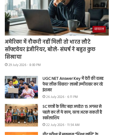
वायरल
अमेरिका में नौकरी नहीं मिली तो भारत लौटे
सॉफ्टवेयर इंजीनियर, बोले- संघर्ष ने बहुत कुछ
सिखाया
29 July 2026 - 8:00 PM
UGC NET Answer Key में देरी की वजह
पेपर लीक विवाद? लाखों उम्मीदवार कर रहे
इंतजार
26 July 2026 - 6:11 PM
SC छात्रों के लिए बड़ा अपडेट! 15 अगस्त से
पहले कर लें ये काम, वरना अटक सकती है
स्कॉलरशिप
22 July 2026 - 11:54 AM
नीट परीक्षा में सफलता “शिक्षा क्रांति” के