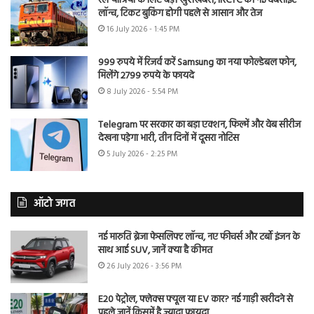
रेल यात्रियों के लिए बड़ी खुशखबरी, IRCTC की नई वेबसाइट
लॉन्च, टिकट बुकिंग होगी पहले से आसान और तेज
16 July 2026 - 1:45 PM
999 रुपये में रिजर्व करें Samsung का नया फोल्डेबल फोन,
मिलेंगे 2799 रुपये के फायदे
8 July 2026 - 5:54 PM
Telegram पर सरकार का बड़ा एक्शन, फिल्में और वेब सीरीज
देखना पड़ेगा भारी, तीन दिनों में दूसरा नोटिस
5 July 2026 - 2:25 PM
ऑटो जगत
नई मारुति ब्रेजा फेसलिफ्ट लॉन्च, नए फीचर्स और टर्बो इंजन के
साथ आई SUV, जानें क्या है कीमत
26 July 2026 - 3:56 PM
E20 पेट्रोल, फ्लेक्स फ्यूल या EV कार? नई गाड़ी खरीदने से
पहले जानें किसमें है ज्यादा फायदा