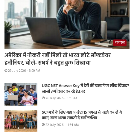
वायरल
अमेरिका में नौकरी नहीं मिली तो भारत लौटे सॉफ्टवेयर
इंजीनियर, बोले- संघर्ष ने बहुत कुछ सिखाया
29 July 2026 - 8:00 PM
UGC NET Answer Key में देरी की वजह पेपर लीक विवाद?
लाखों उम्मीदवार कर रहे इंतजार
26 July 2026 - 6:11 PM
SC छात्रों के लिए बड़ा अपडेट! 15 अगस्त से पहले कर लें ये
काम, वरना अटक सकती है स्कॉलरशिप
22 July 2026 - 11:54 AM