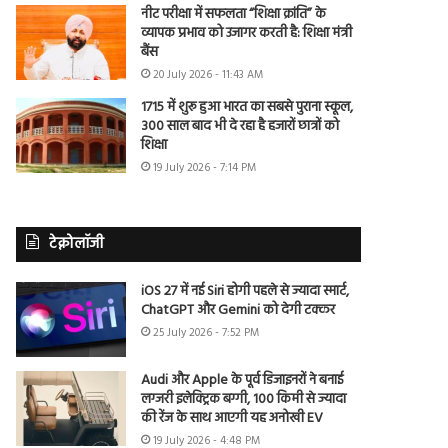
नीट परीक्षा में सफलता “शिक्षा क्रांति” के
व्यापक प्रभाव को उजागर करती है: शिक्षा मंत्री
बैंस
20 July 2026 - 11:43 AM
1715 में शुरू हुआ भारत का सबसे पुराना स्कूल,
300 साल बाद भी दे रहा है हजारों छात्रों को
शिक्षा
19 July 2026 - 7:14 PM
टेक्नोलॉजी
iOS 27 में नई Siri होगी पहले से ज्यादा स्मार्ट,
ChatGPT और Gemini को देगी टक्कर
25 July 2026 - 7:52 PM
Audi और Apple के पूर्व डिजाइनरों ने बनाई
लग्जरी इलेक्ट्रिक बग्गी, 100 किमी से ज्यादा
की रेंज के साथ आएगी यह अनोखी EV
19 July 2026 - 4:48 PM