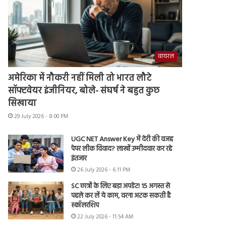
वायरल
अमेरिका में नौकरी नहीं मिली तो भारत लौटे
सॉफ्टवेयर इंजीनियर, बोले- संघर्ष ने बहुत कुछ
सिखाया
29 July 2026 - 8:00 PM
UGC NET Answer Key में देरी की वजह
पेपर लीक विवाद? लाखों उम्मीदवार कर रहे
इंतजार
26 July 2026 - 6:11 PM
SC छात्रों के लिए बड़ा अपडेट! 15 अगस्त से
पहले कर लें ये काम, वरना अटक सकती है
स्कॉलरशिप
22 July 2026 - 11:54 AM