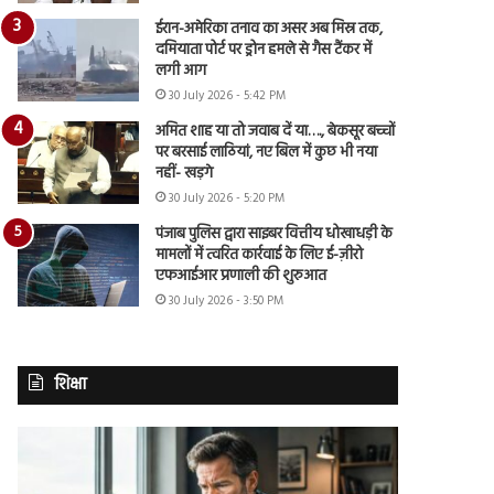
ईरान-अमेरिका तनाव का असर अब मिस्र तक,
दमियाता पोर्ट पर ड्रोन हमले से गैस टैंकर में
लगी आग
30 July 2026 - 5:42 PM
अमित शाह या तो जवाब दें या…., बेकसूर बच्चों
पर बरसाई लाठियां, नए बिल में कुछ भी नया
नहीं- खड़गे
30 July 2026 - 5:20 PM
पंजाब पुलिस द्वारा साइबर वित्तीय धोखाधड़ी के
मामलों में त्वरित कार्रवाई के लिए ई-ज़ीरो
एफआईआर प्रणाली की शुरुआत
30 July 2026 - 3:50 PM
शिक्षा