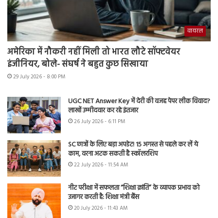
वायरल
अमेरिका में नौकरी नहीं मिली तो भारत लौटे सॉफ्टवेयर
इंजीनियर, बोले- संघर्ष ने बहुत कुछ सिखाया
29 July 2026 - 8:00 PM
UGC NET Answer Key में देरी की वजह पेपर लीक विवाद?
लाखों उम्मीदवार कर रहे इंतजार
26 July 2026 - 6:11 PM
SC छात्रों के लिए बड़ा अपडेट! 15 अगस्त से पहले कर लें ये
काम, वरना अटक सकती है स्कॉलरशिप
22 July 2026 - 11:54 AM
नीट परीक्षा में सफलता “शिक्षा क्रांति” के व्यापक प्रभाव को
उजागर करती है: शिक्षा मंत्री बैंस
20 July 2026 - 11:43 AM