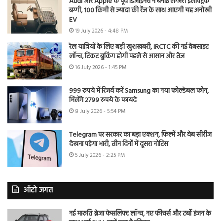
Audi और Apple के पूर्व डिजाइनरों ने बनाई लग्जरी इलेक्ट्रिक
बग्गी, 100 किमी से ज्यादा की रेंज के साथ आएगी यह अनोखी
EV
19 July 2026 - 4:48 PM
रेल यात्रियों के लिए बड़ी खुशखबरी, IRCTC की नई वेबसाइट
लॉन्च, टिकट बुकिंग होगी पहले से आसान और तेज
16 July 2026 - 1:45 PM
999 रुपये में रिजर्व करें Samsung का नया फोल्डेबल फोन,
मिलेंगे 2799 रुपये के फायदे
8 July 2026 - 5:54 PM
Telegram पर सरकार का बड़ा एक्शन, फिल्में और वेब सीरीज
देखना पड़ेगा भारी, तीन दिनों में दूसरा नोटिस
5 July 2026 - 2:25 PM
ऑटो जगत
नई मारुति ब्रेजा फेसलिफ्ट लॉन्च, नए फीचर्स और टर्बो इंजन के