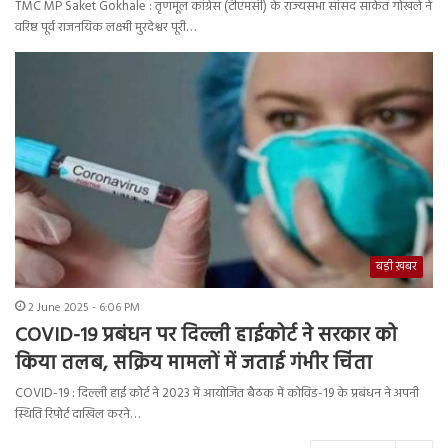
TMC MP Saket Gokhale : तृणमूल कांग्रेस (टीएमसी) के राज्यसभा सांसद साकेत गोखले ने
वरिष्ठ पूर्व राजनयिक लक्ष्मी मुरदेश्वर पूरी…
बड़ी ख़बर
2 June 2025 - 6:06 PM
COVID-19 प्रबंधन पर दिल्ली हाईकोर्ट ने सरकार को
किया तलब, सक्रिय मामलों में जताई गंभीर चिंता
COVID-19 : दिल्ली हाई कोर्ट ने 2023 में आयोजित बैठक में कोविड-19 के प्रबंधन ने अपनी
स्थिति रिपोर्ट दाखिल करने…