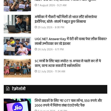
7 August 2026 - 9:21 AM
अमेरिका में नौकरी नहीं मिली तो भारत लौटे सॉफ्टवेयर
इंजीनियर, बोले- संघर्ष ने बहुत कुछ सिखाया
29 July 2026 - 8:00 PM
UGC NET Answer Key में देरी की वजह पेपर लीक विवाद?
लाखों उम्मीदवार कर रहे इंतजार
26 July 2026 - 6:11 PM
SC छात्रों के लिए बड़ा अपडेट! 15 अगस्त से पहले कर लें ये
काम, वरना अटक सकती है स्कॉलरशिप
22 July 2026 - 11:54 AM
टेक्नोलॉजी
जियो ग्राहकों के लिए नए OTT पास लॉन्च, 550 रुपये और
2000 रुपये में मिलेगा लंबा एंटरटेनमेंट पैक