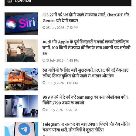
टेक्नोलॉजी
iOS 27 में नई Siri होगी पहले से ज्यादा स्मार्ट, ChatGPT और
Gemini को देगी टक्कर
25 July 2026 - 7:52 PM
Audi और Apple के पूर्व डिजाइनरों ने बनाई लग्जरी इलेक्ट्रिक
बग्गी, 100 किमी से ज्यादा की रेंज के साथ आएगी यह अनोखी
EV
19 July 2026 - 4:48 PM
रेल यात्रियों के लिए बड़ी खुशखबरी, IRCTC की नई वेबसाइट
लॉन्च, टिकट बुकिंग होगी पहले से आसान और तेज
16 July 2026 - 1:45 PM
999 रुपये में रिजर्व करें Samsung का नया फोल्डेबल फोन,
मिलेंगे 2799 रुपये के फायदे
8 July 2026 - 5:54 PM
Telegram पर सरकार का बड़ा एक्शन, फिल्में और वेब सीरीज
देखना पड़ेगा भारी, तीन दिनों में दूसरा नोटिस