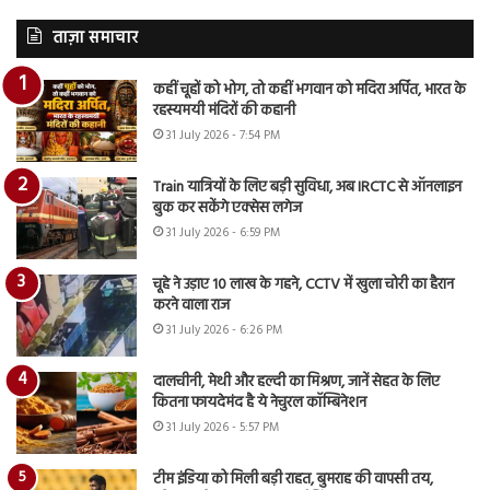
ताज़ा समाचार
कहीं चूहों को भोग, तो कहीं भगवान को मदिरा अर्पित, भारत के
रहस्यमयी मंदिरों की कहानी
31 July 2026 - 7:54 PM
Train यात्रियों के लिए बड़ी सुविधा, अब IRCTC से ऑनलाइन
बुक कर सकेंगे एक्सेस लगेज
31 July 2026 - 6:59 PM
चूहे ने उड़ाए 10 लाख के गहने, CCTV में खुला चोरी का हैरान
करने वाला राज
31 July 2026 - 6:26 PM
दालचीनी, मेथी और हल्दी का मिश्रण, जानें सेहत के लिए
कितना फायदेमंद है ये नेचुरल कॉम्बिनेशन
31 July 2026 - 5:57 PM
टीम इंडिया को मिली बड़ी राहत, बुमराह की वापसी तय,