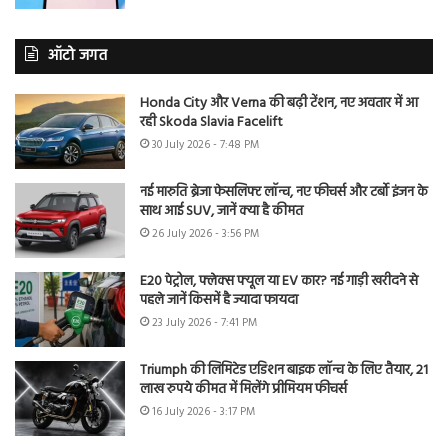
ऑटो जगत
Honda City और Verna की बढ़ी टेंशन, नए अवतार में आ
रही Skoda Slavia Facelift
30 July 2026 - 7:48 PM
नई मारुति ब्रेजा फेसलिफ्ट लॉन्च, नए फीचर्स और टर्बो इंजन के
साथ आई SUV, जानें क्या है कीमत
26 July 2026 - 3:56 PM
E20 पेट्रोल, फ्लेक्स फ्यूल या EV कार? नई गाड़ी खरीदने से
पहले जानें किसमें है ज्यादा फायदा
23 July 2026 - 7:41 PM
Triumph की लिमिटेड एडिशन बाइक लॉन्च के लिए तैयार, 21
लाख रुपये कीमत में मिलेंगे प्रीमियम फीचर्स
16 July 2026 - 3:17 PM