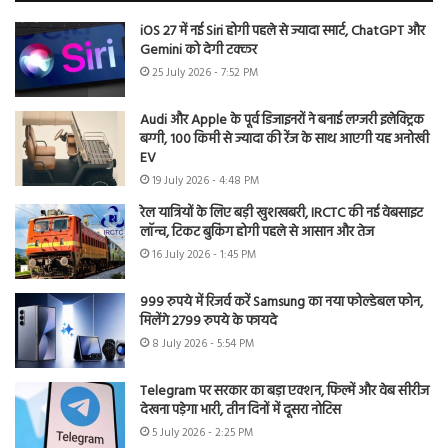
iOS 27 में नई Siri होगी पहले से ज्यादा स्मार्ट, ChatGPT और
Gemini को देगी टक्कर
25 July 2026 - 7:52 PM
Audi और Apple के पूर्व डिजाइनरों ने बनाई लग्जरी इलेक्ट्रिक
बग्गी, 100 किमी से ज्यादा की रेंज के साथ आएगी यह अनोखी
EV
19 July 2026 - 4:48 PM
रेल यात्रियों के लिए बड़ी खुशखबरी, IRCTC की नई वेबसाइट
लॉन्च, टिकट बुकिंग होगी पहले से आसान और तेज
16 July 2026 - 1:45 PM
999 रुपये में रिजर्व करें Samsung का नया फोल्डेबल फोन,
मिलेंगे 2799 रुपये के फायदे
8 July 2026 - 5:54 PM
Telegram पर सरकार का बड़ा एक्शन, फिल्में और वेब सीरीज
देखना पड़ेगा भारी, तीन दिनों में दूसरा नोटिस
5 July 2026 - 2:25 PM