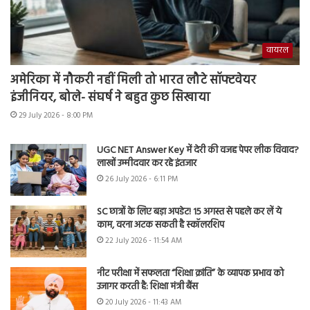
वायरल
अमेरिका में नौकरी नहीं मिली तो भारत लौटे सॉफ्टवेयर
इंजीनियर, बोले- संघर्ष ने बहुत कुछ सिखाया
29 July 2026 - 8:00 PM
UGC NET Answer Key में देरी की वजह पेपर लीक विवाद?
लाखों उम्मीदवार कर रहे इंतजार
26 July 2026 - 6:11 PM
SC छात्रों के लिए बड़ा अपडेट! 15 अगस्त से पहले कर लें ये
काम, वरना अटक सकती है स्कॉलरशिप
22 July 2026 - 11:54 AM
नीट परीक्षा में सफलता “शिक्षा क्रांति” के व्यापक प्रभाव को
उजागर करती है: शिक्षा मंत्री बैंस
20 July 2026 - 11:43 AM