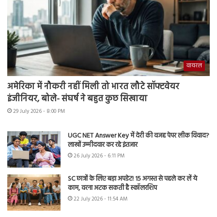
वायरल
अमेरिका में नौकरी नहीं मिली तो भारत लौटे सॉफ्टवेयर
इंजीनियर, बोले- संघर्ष ने बहुत कुछ सिखाया
29 July 2026 - 8:00 PM
UGC NET Answer Key में देरी की वजह पेपर लीक विवाद?
लाखों उम्मीदवार कर रहे इंतजार
26 July 2026 - 6:11 PM
SC छात्रों के लिए बड़ा अपडेट! 15 अगस्त से पहले कर लें ये
काम, वरना अटक सकती है स्कॉलरशिप
22 July 2026 - 11:54 AM