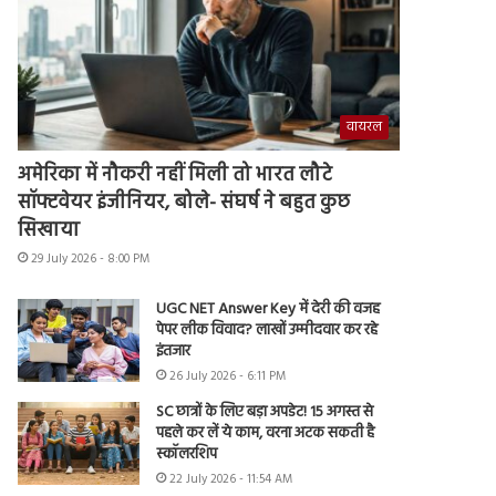
वायरल
अमेरिका में नौकरी नहीं मिली तो भारत लौटे
सॉफ्टवेयर इंजीनियर, बोले- संघर्ष ने बहुत कुछ
सिखाया
29 July 2026 - 8:00 PM
UGC NET Answer Key में देरी की वजह
पेपर लीक विवाद? लाखों उम्मीदवार कर रहे
इंतजार
26 July 2026 - 6:11 PM
SC छात्रों के लिए बड़ा अपडेट! 15 अगस्त से
पहले कर लें ये काम, वरना अटक सकती है
स्कॉलरशिप
22 July 2026 - 11:54 AM