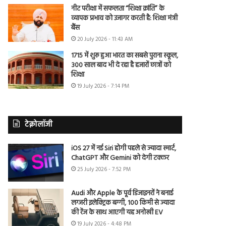
नीट परीक्षा में सफलता “शिक्षा क्रांति” के
व्यापक प्रभाव को उजागर करती है: शिक्षा मंत्री
बैंस
20 July 2026 - 11:43 AM
1715 में शुरू हुआ भारत का सबसे पुराना स्कूल,
300 साल बाद भी दे रहा है हजारों छात्रों को
शिक्षा
19 July 2026 - 7:14 PM
टेक्नोलॉजी
iOS 27 में नई Siri होगी पहले से ज्यादा स्मार्ट,
ChatGPT और Gemini को देगी टक्कर
25 July 2026 - 7:52 PM
Audi और Apple के पूर्व डिजाइनरों ने बनाई
लग्जरी इलेक्ट्रिक बग्गी, 100 किमी से ज्यादा
की रेंज के साथ आएगी यह अनोखी EV
19 July 2026 - 4:48 PM