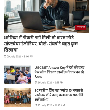
वायरल
अमेरिका में नौकरी नहीं मिली तो भारत लौटे
सॉफ्टवेयर इंजीनियर, बोले- संघर्ष ने बहुत कुछ
सिखाया
29 July 2026 - 8:00 PM
UGC NET Answer Key में देरी की वजह
पेपर लीक विवाद? लाखों उम्मीदवार कर रहे
इंतजार
26 July 2026 - 6:11 PM
SC छात्रों के लिए बड़ा अपडेट! 15 अगस्त से
पहले कर लें ये काम, वरना अटक सकती है
स्कॉलरशिप
22 July 2026 - 11:54 AM