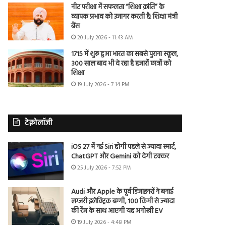
नीट परीक्षा में सफलता “शिक्षा क्रांति” के
व्यापक प्रभाव को उजागर करती है: शिक्षा मंत्री
बैंस
20 July 2026 - 11:43 AM
1715 में शुरू हुआ भारत का सबसे पुराना स्कूल,
300 साल बाद भी दे रहा है हजारों छात्रों को
शिक्षा
19 July 2026 - 7:14 PM
टेक्नोलॉजी
iOS 27 में नई Siri होगी पहले से ज्यादा स्मार्ट,
ChatGPT और Gemini को देगी टक्कर
25 July 2026 - 7:52 PM
Audi और Apple के पूर्व डिजाइनरों ने बनाई
लग्जरी इलेक्ट्रिक बग्गी, 100 किमी से ज्यादा
की रेंज के साथ आएगी यह अनोखी EV
19 July 2026 - 4:48 PM