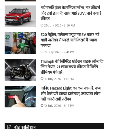
नई मारुति ब्रेजा फेसलिफ्ट लॉन्च, नए फीचर्स
और टर्बो इंजन के साथ आई SUV, जानें क्या है
कीमत
26 July 2026 - 3:56 PM
E20 पेट्रोल, फ्लेक्स फ्यूल या EV कार? नई
गाड़ी खरीदने से पहले जानें किसमें है ज्यादा
फायदा
23 July 2026 - 7:41 PM
Triumph की लिमिटेड एडिशन बाइक लॉन्च के
लिए तैयार, 21 लाख रुपये कीमत में मिलेंगे
प्रीमियम फीचर्स
16 July 2026 - 3:17 PM
जानिए Hazard Light का क्या काम है, कब
और कैसे करें इसका इस्तेमाल, ज्यादातर लोग
नहीं जानते सही तरीका
12 July 2026 - 6:14 PM
खेत खलिहान