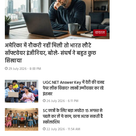
वायरल
अमेरिका में नौकरी नहीं मिली तो भारत लौटे
सॉफ्टवेयर इंजीनियर, बोले- संघर्ष ने बहुत कुछ
सिखाया
29 July 2026 - 8:00 PM
UGC NET Answer Key में देरी की वजह
पेपर लीक विवाद? लाखों उम्मीदवार कर रहे
इंतजार
26 July 2026 - 6:11 PM
SC छात्रों के लिए बड़ा अपडेट! 15 अगस्त से
पहले कर लें ये काम, वरना अटक सकती है
स्कॉलरशिप
22 July 2026 - 11:54 AM