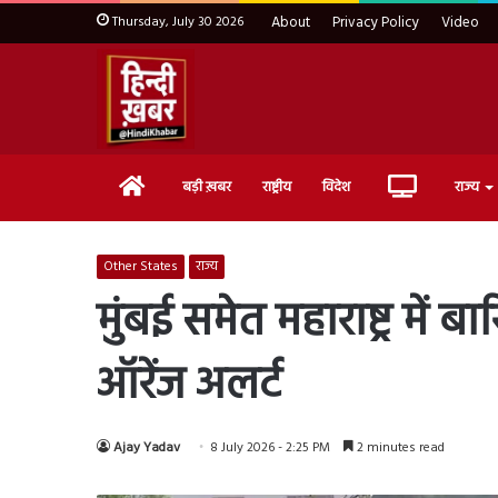
Thursday, July 30 2026
About
Privacy Policy
Video
Home
Live
बड़ी ख़बर
राष्ट्रीय
विदेश
राज्य
TV
Other States
राज्य
मुंबई समेत महाराष्ट्र में
ऑरेंज अलर्ट
Ajay Yadav
8 July 2026 - 2:25 PM
2 minutes read