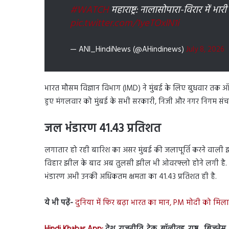
#WATCH
महाराष्ट्र: नालासोपारा-विरार में भा
pic.twitter.com/1yeTOxlN1i
— ANI_HindiNews (@AHindinews)
July 8, 2026
भारत मौसम विज्ञान विभाग (IMD) ने मुंबई के लिए बुधवार तक ऑ
हुए मंगलवार को मुंबई के सभी सरकारी, निजी और नगर निगम संचा
जल भंडारण 41.43 प्रतिशत
लगातार हो रही बारिश का असर मुंबई की जलापूर्ति करने वाली झी
विहार झील के बाद अब तुलसी झील भी ओवरफ्लो होने लगी है. 
भंडारण अभी उनकी अधिकतम क्षमता का 41.43 प्रतिशत ही है.
ये भी पढ़ें-
दुनिया में फिर बढ़ा भारत का मान, PM मोदी को मिला इ
Hindi Khabar App:
देश, राजनीति, टेक, बॉलीवुड, राष्ट्र, बिज़ने