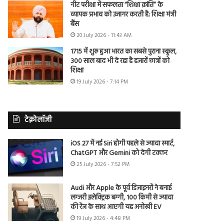
नीट परीक्षा में सफलता “शिक्षा क्रांति” के
व्यापक प्रभाव को उजागर करती है: शिक्षा मंत्री
बैंस
20 July 2026 - 11:43 AM
1715 में शुरू हुआ भारत का सबसे पुराना स्कूल,
300 साल बाद भी दे रहा है हजारों छात्रों को
शिक्षा
19 July 2026 - 7:14 PM
टेक्नोलॉजी
iOS 27 में नई Siri होगी पहले से ज्यादा स्मार्ट,
ChatGPT और Gemini को देगी टक्कर
25 July 2026 - 7:52 PM
Audi और Apple के पूर्व डिजाइनरों ने बनाई
लग्जरी इलेक्ट्रिक बग्गी, 100 किमी से ज्यादा
की रेंज के साथ आएगी यह अनोखी EV
19 July 2026 - 4:48 PM