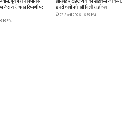
वाल, पूर्व मंत्री ने विधायक
झारखंड में OBC छात्रों को साइकिल की कमी,
ाया केस दर्ज, अभद्र टिप्पणी पर
हजारों छात्रों को नहीं मिली साइकिल
22 April 2026 - 6:59 PM
 6:16 PM