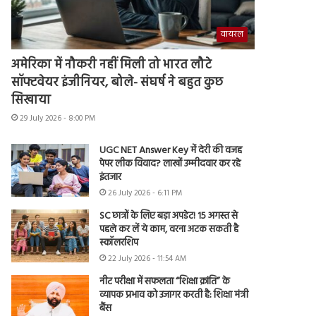
वायरल
अमेरिका में नौकरी नहीं मिली तो भारत लौटे
सॉफ्टवेयर इंजीनियर, बोले- संघर्ष ने बहुत कुछ
सिखाया
29 July 2026 - 8:00 PM
UGC NET Answer Key में देरी की वजह
पेपर लीक विवाद? लाखों उम्मीदवार कर रहे
इंतजार
26 July 2026 - 6:11 PM
SC छात्रों के लिए बड़ा अपडेट! 15 अगस्त से
पहले कर लें ये काम, वरना अटक सकती है
स्कॉलरशिप
22 July 2026 - 11:54 AM
नीट परीक्षा में सफलता “शिक्षा क्रांति” के
व्यापक प्रभाव को उजागर करती है: शिक्षा मंत्री
बैंस