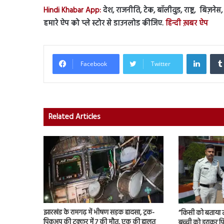
Hindi Khabar App:
देश, राजनीति, टेक, बॉलीवुड, राष्ट्र, बिज़ने
हमारे ऐप को प्ले स्टोर से डाउनलोड कीजिए.
हिन्दी ख़बर ऐप
Linked
Facebook
Twitter
Related Articles
झारखंड के रामगढ़ में भीषण सड़क हादसा, ट्रक-
“किसी को बताया तो
पिकअप की टक्कर में 7 की मौत, एक की हालत
बच्ची को डराकर पि