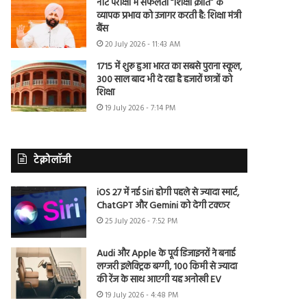
नीट परीक्षा में सफलता “शिक्षा क्रांति” के
व्यापक प्रभाव को उजागर करती है: शिक्षा मंत्री
बैंस
20 July 2026 - 11:43 AM
1715 में शुरू हुआ भारत का सबसे पुराना स्कूल,
300 साल बाद भी दे रहा है हजारों छात्रों को
शिक्षा
19 July 2026 - 7:14 PM
टेक्नोलॉजी
iOS 27 में नई Siri होगी पहले से ज्यादा स्मार्ट,
ChatGPT और Gemini को देगी टक्कर
25 July 2026 - 7:52 PM
Audi और Apple के पूर्व डिजाइनरों ने बनाई
लग्जरी इलेक्ट्रिक बग्गी, 100 किमी से ज्यादा
की रेंज के साथ आएगी यह अनोखी EV
19 July 2026 - 4:48 PM