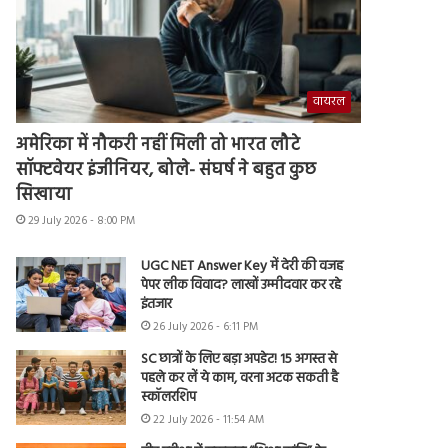
वायरल
अमेरिका में नौकरी नहीं मिली तो भारत लौटे
सॉफ्टवेयर इंजीनियर, बोले- संघर्ष ने बहुत कुछ
सिखाया
29 July 2026 - 8:00 PM
UGC NET Answer Key में देरी की वजह
पेपर लीक विवाद? लाखों उम्मीदवार कर रहे
इंतजार
26 July 2026 - 6:11 PM
SC छात्रों के लिए बड़ा अपडेट! 15 अगस्त से
पहले कर लें ये काम, वरना अटक सकती है
स्कॉलरशिप
22 July 2026 - 11:54 AM