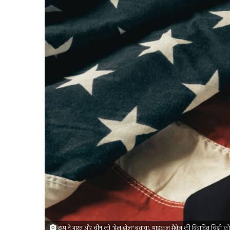
ट्रम्प ने भारत और चीन को "हेल होल" बताया, माइकल सैवेज की विवादित चिट्ठी 