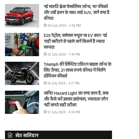
नई मारुति ब्रेजा फेसलिफ्ट लॉन्च, नए फीचर्स
और टर्बो इंजन के साथ आई SUV, जानें क्या है
कीमत
26 July 2026 - 3:56 PM
E20 पेट्रोल, फ्लेक्स फ्यूल या EV कार? नई
गाड़ी खरीदने से पहले जानें किसमें है ज्यादा
फायदा
23 July 2026 - 7:41 PM
Triumph की लिमिटेड एडिशन बाइक लॉन्च के
लिए तैयार, 21 लाख रुपये कीमत में मिलेंगे
प्रीमियम फीचर्स
16 July 2026 - 3:17 PM
जानिए Hazard Light का क्या काम है, कब
और कैसे करें इसका इस्तेमाल, ज्यादातर लोग
नहीं जानते सही तरीका
12 July 2026 - 6:14 PM
खेत खलिहान