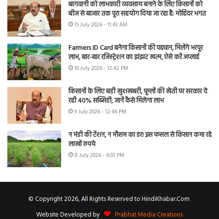
बागवानी को लाभकारी व्यवसाय बनाने के लिए किसानों को
बीज से बाजार तक पूरा सहयोग दिया जा रहा है: मोहिंदर भगत
15 July 2026 - 11:43 AM
Farmers ID Card बनेगा किसानों की पहचान, मिलेंगे भरपूर
लाभ, बार-बार रजिस्ट्रेशन का झंझट खत्म, ऐसे करें अप्लाई
10 July 2026 - 12:42 PM
किसानों के लिए बड़ी खुशखबरी, फूलों की खेती पर सरकार दे
रही 40% सब्सिडी, जानें कैसे मिलेगा लाभ
9 July 2026 - 12:46 PM
न मंडी की टेंशन, न मौसम का डर! इस फसल से किसान कमा रहे
लाखों रुपये
8 July 2026 - 6:07 PM
© Copyright 2026, All Rights Reserved to HindiKhabar.Com
Website Developed by
Prabhat Media Creations