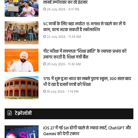
लाखों उम्मीदवार कर रहे इंतजार
26 July 2026 - 6:11 PM
SC छात्रों के लिए बड़ा अपडेट! 15 अगस्त से पहले कर लें ये
काम, वरना अटक सकती है स्कॉलरशिप
22 July 2026 - 11:54 AM
नीट परीक्षा में सफलता “शिक्षा क्रांति” के व्यापक प्रभाव को
उजागर करती है: शिक्षा मंत्री बैंस
20 July 2026 - 11:43 AM
1715 में शुरू हुआ भारत का सबसे पुराना स्कूल, 300 साल बाद
भी दे रहा है हजारों छात्रों को शिक्षा
19 July 2026 - 7:14 PM
टेक्नोलॉजी
iOS 27 में नई Siri होगी पहले से ज्यादा स्मार्ट, ChatGPT और
Gemini को देगी टक्कर