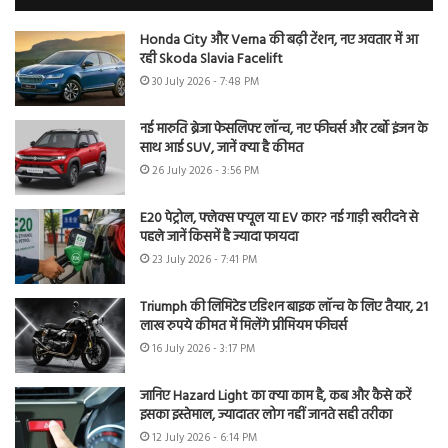
Honda City और Verna की बढ़ी टेंशन, नए अवतार में आ
रही Skoda Slavia Facelift
30 July 2026 - 7:48 PM
नई मारुति ब्रेजा फेसलिफ्ट लॉन्च, नए फीचर्स और टर्बो इंजन के
साथ आई SUV, जानें क्या है कीमत
26 July 2026 - 3:56 PM
E20 पेट्रोल, फ्लेक्स फ्यूल या EV कार? नई गाड़ी खरीदने से
पहले जानें किसमें है ज्यादा फायदा
23 July 2026 - 7:41 PM
Triumph की लिमिटेड एडिशन बाइक लॉन्च के लिए तैयार, 21
लाख रुपये कीमत में मिलेंगे प्रीमियम फीचर्स
16 July 2026 - 3:17 PM
जानिए Hazard Light का क्या काम है, कब और कैसे करें
इसका इस्तेमाल, ज्यादातर लोग नहीं जानते सही तरीका
12 July 2026 - 6:14 PM